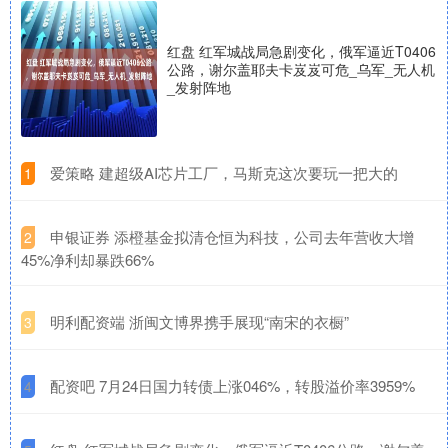
红盘 红军城战局急剧变化，俄军逼近T0406
公路，谢尔盖耶夫卡岌岌可危_乌军_无人机
_发射阵地
​爱策略 建超级AI芯片工厂，马斯克这次要玩一把大的
1
​申银证券 添橙基金拟清仓恒为科技，公司去年营收大增
2
45%净利却暴跌66%
​明利配资端 浙闽文博界携手展现“南宋的衣橱”
3
​配资吧 7月24日国力转债上涨046%，转股溢价率3959%
4