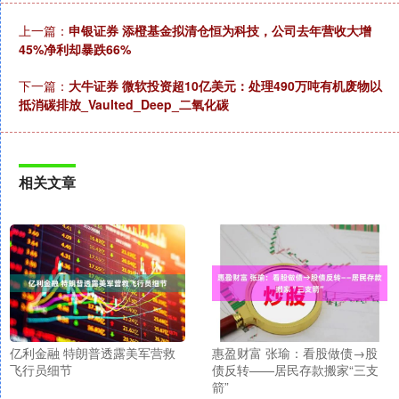
上一篇：
申银证券 添橙基金拟清仓恒为科技，公司去年营收大增
45%净利却暴跌66%
下一篇：
大牛证券 微软投资超10亿美元：处理490万吨有机废物以
抵消碳排放_Vaulted_Deep_二氧化碳
相关文章
亿利金融 特朗普透露美军营救
惠盈财富 张瑜：看股做债→股
飞行员细节
债反转——居民存款搬家“三支
箭”