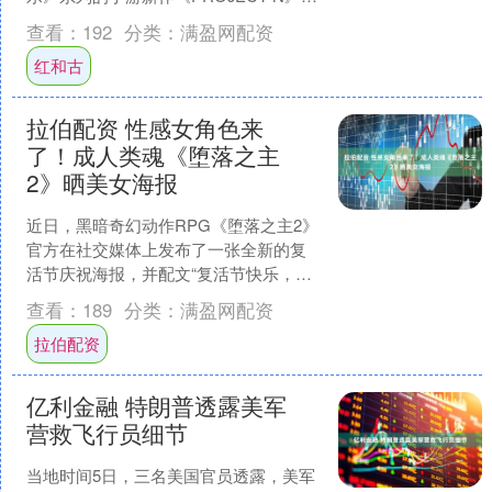
预计于今年上线。不过，在....
查看：
192
分类：
满盈网配资
红和古
拉伯配资 性感女角色来
了！成人类魂《堕落之主
2》晒美女海报
近日，黑暗奇幻动作RPG《堕落之主2》
官方在社交媒体上发布了一张全新的复
活节庆祝海报，并配文“复活节快乐，提
灯者”。 然而，这张海报的视觉重心并未
查看：
189
分类：
满盈网配资
放在传统的节日....
拉伯配资
亿利金融 特朗普透露美军
营救飞行员细节
当地时间5日，三名美国官员透露，美军