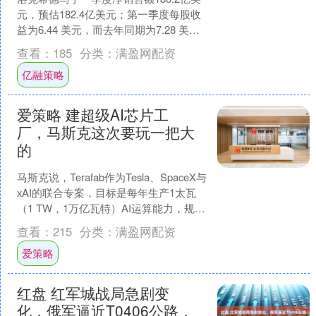
元，预估182.4亿美元；第一季度每股收
益为6.44 美元，而去年同期为7.28 美
元。....
查看：
185
分类：
满盈网配资
亿融策略
爱策略 建超级AI芯片工
厂，马斯克这次要玩一把大
的
马斯克说，Terafab作为Tesla、SpaceX与
xAI的联合专案，目标是每年生产1太瓦
（1 TW，1万亿瓦特）AI运算能力，规模
是目前全球半导体产业AI晶....
查看：
215
分类：
满盈网配资
爱策略
红盘 红军城战局急剧变
化，俄军逼近T0406公路，