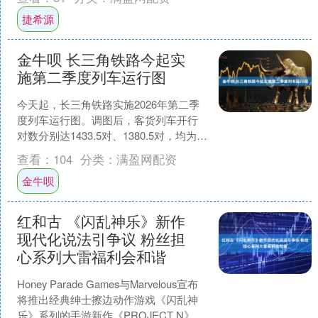
于大清李鸿章是忠诚....
捷希源
金牛呗 长三角铁路今起实
施第二季度列车运行图
今天起，长三角铁路实施2026年第二季
度列车运行图。调图后，客货列车开行
对数分别达1433.5对、1380.5对，均为历
史峰值。新增上海虹桥至兰溪东等客运
查看：
104
分类：
满盈网配资
线路，....
金牛呗
红和古 《闪乱神乐》新作
现代化说法引争议 粉丝担
心系列大雷福利会和谐
Honey Parade Games与Marvelous宣布
将推出经典绅士擦边动作游戏《闪乱神
乐》系列的手游新作《PROJECT N》，