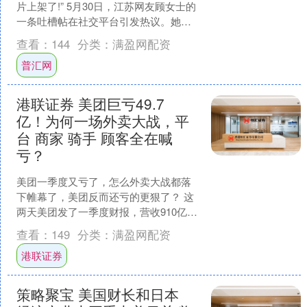
片上架了!” 5月30日，江苏网友顾女士的
一条吐槽帖在社交平台引发热议。她的
闲鱼APP账号的待售主页上，赫然挂着
查看：
144
分类：
满盈网配资
一件陕西历史....
普汇网
港联证券 美团巨亏49.7
亿！为何一场外卖大战，平
台 商家 骑手 顾客全在喊
亏？
美团一季度又亏了，怎么外卖大战都落
下帷幕了，美团反而还亏的更狠了？ 这
两天美团发了一季度财报，营收910亿，
比去年多了5.6%，看着还行，但调整后
查看：
149
分类：
满盈网配资
净亏损高达49....
港联证券
策略聚宝 美国财长和日本