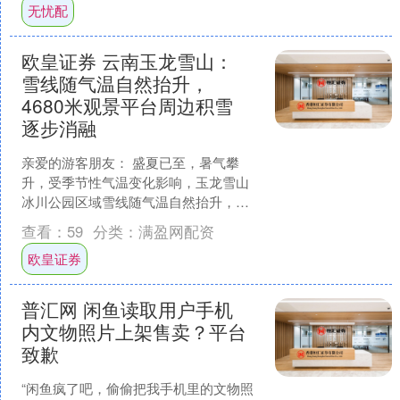
无忧配
欧皇证券 云南玉龙雪山：
雪线随气温自然抬升，
4680米观景平台周边积雪
逐步消融
亲爱的游客朋友： 盛夏已至，暑气攀
升，受季节性气温变化影响，玉龙雪山
冰川公园区域雪线随气温自然抬升，
4680米观景平台周边积雪逐步消融，现
查看：
59
分类：
满盈网配资
阶段冰川公园栈道区域难....
欧皇证券
普汇网 闲鱼读取用户手机
内文物照片上架售卖？平台
致歉
“闲鱼疯了吧，偷偷把我手机里的文物照