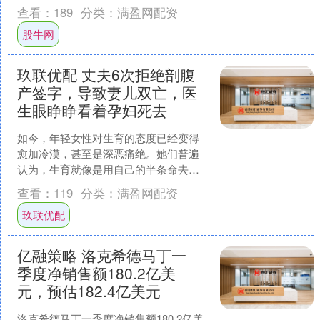
唱》，一次次震撼演绎，奏出了跨越时
查看：
189
分类：
满盈网配资
空的回响。 经典....
股牛网
玖联优配 丈夫6次拒绝剖腹
产签字，导致妻儿双亡，医
生眼睁睁看着孕妇死去
如今，年轻女性对生育的态度已经变得
愈加冷漠，甚至是深恶痛绝。她们普遍
认为，生育就像是用自己的半条命去换
取一个新生命。她们对分娩时潜在的危
查看：
119
分类：
满盈网配资
险充满恐惧，对医生那句保....
玖联优配
亿融策略 洛克希德马丁一
季度净销售额180.2亿美
元，预估182.4亿美元
洛克希德马丁一季度净销售额180.2亿美