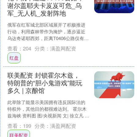
谢尔盖耶夫卡岌岌可危_乌
军_无人机_发射阵地
俄军在红军城北部区域展开了积极推进
行动，利用森林带作为掩护，逐步逼近
乌达奇诺耶西郊，距离T0406公路仅有百
米之遥，形成了近距离封锁态势。乌克
查看：
204
分类：
满盈网配资
兰军队的反攻尝试未....
红盘
联美配资 封锁霍尔木兹，
特朗普的“胆小鬼游戏”能玩
多久 | 京酿馆
此举除了能显示美国拥有违反国际法的
特权外，其他目的都很难达到。 霍尔木
兹海峡 资料图 图/央视新闻 文| 徐立凡 据
新华社报道，美军中央司令部发文宣
查看：
199
分类：
满盈网配资
布，从美国东....
联美配资