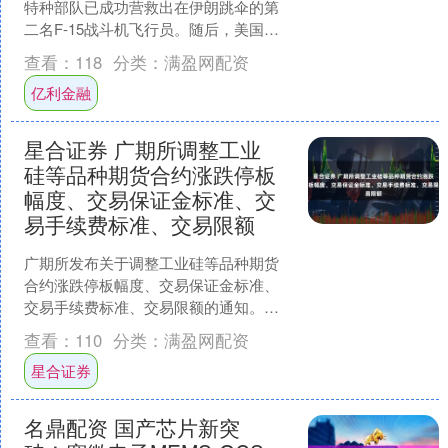
特种部队已成功营救出在伊朗跳伞的第
二名F-15战斗机飞行员。随后，美国总
统特朗普在“真实社交”平台发文宣布营救
查看：
118
分类：
满盈网配资
行动成功，他表....
亿利金融
星合证券 广期所调整工业
硅等品种期货合约涨跌停板
幅度、交易保证金标准、交
易手续费标准、交易限额
广期所发布关于调整工业硅等品种期货
合约涨跌停板幅度、交易保证金标准、
交易手续费标准、交易限额的通知。自
2025年7月25日结算时起，工业硅期货合
查看：
110
分类：
满盈网配资
约涨跌停板幅度调....
星合证券
名鼎配资 国产芯片新突