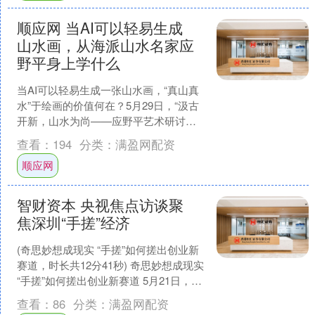
顺应网 当AI可以轻易生成
山水画，从海派山水名家应
野平身上学什么
当AI可以轻易生成一张山水画，“真山真
水”于绘画的价值何在？5月29日，“汲古
开新，山水为尚——应野平艺术研讨
会”在上海交通大学开明画院举办，上海
查看：
194
分类：
满盈网配资
大学上海美术学....
顺应网
智财资本 央视焦点访谈聚
焦深圳“手搓”经济
(奇思妙想成现实 “手搓”如何搓出创业新
赛道，时长共12分41秒) 奇思妙想成现实
“手搓”如何搓出创业新赛道 5月21日，央
视《焦点访谈》栏目播发《奇思妙想
查看：
86
分类：
满盈网配资
成....