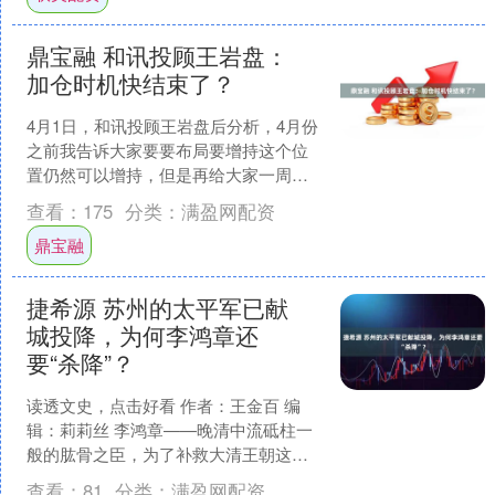
鼎宝融 和讯投顾王岩盘：
加仓时机快结束了？
4月1日，和讯投顾王岩盘后分析，4月份
之前我告诉大家要要布局要增持这个位
置仍然可以增持，但是再给大家一周时
间，就先别增了，就变成持股待涨，你
查看：
175
分类：
满盈网配资
就保持这个位置不动了....
鼎宝融
捷希源 苏州的太平军已献
城投降，为何李鸿章还
要“杀降”？
读透文史，点击好看 作者：王金百 编
辑：莉莉丝 李鸿章——晚清中流砥柱一
般的肱骨之臣，为了补救大清王朝这
艘“老破船”可谓是鞠躬尽瘁死而后已。对
查看：
81
分类：
满盈网配资