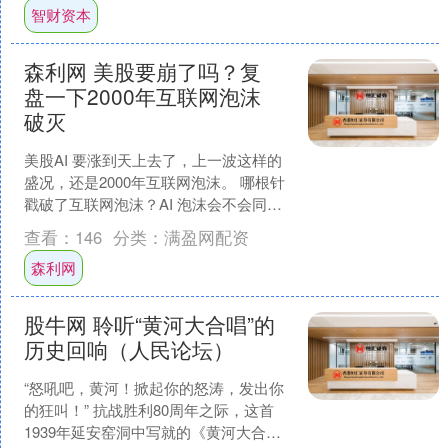
智财资本
森利网 美股要崩了吗？复
盘一下2000年互联网泡沫
破灭
美股AI 要涨到天上去了，上一波这样的
盛况，还是2000年互联网泡沫。 哪根针
戳破了互联网泡沫？AI 泡沫会不会同样
倒大霉，从而把美股打崩盘？今天我来
查看：
146
分类：
满盈网配资
复盘一下。....
森利网
股牛网 聆听“黄河大合唱”的
历史回响（人民论坛）
“怒吼吧，黄河！掀起你的怒涛，发出你
的狂叫！” 抗战胜利80周年之际，这首
1939年延安窑洞中写就的《黄河大合