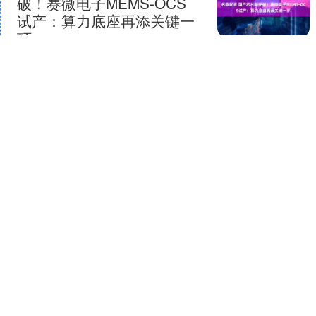
破！赛微电子MEMS-OCS
试产：算力底座再添关键一
环
快科技4月3日消息，赛微电子近日在
2025年度网上业绩说明会上表示，公司
OCS芯片目前正处在试产阶段，尚未实
现量产。 据投资者互动平台信息显示，
查看：
122
分类：
满盈网配资
北京产线OCS此....
名鼎配资
配资吧 7月24日国力转债上
涨046%，转股溢价率
3959%
本站消息，7月24日国力转债收盘上涨
0.46%，报128.62元/张，成交额733.06万
元，转股溢价率39.59%。 资料显示，国
力转债信用级别为“A+”，债....
查看：
209
分类：
满盈网配资