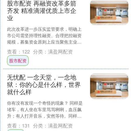
股市配资 再融资改革多箭
齐发 精准滴灌优质上市企
业
此次改革进一步压实监管要求，明确上
市公司需坚持理性融资、合理把控融资
规模，募集资金原则上应当聚焦主业、
深耕主营业务领域。 证券时报记者 程丹
查看：
122
分类：
满盈网配资
近日，证监会对《上....
股市配资
无忧配 一念天堂，一念地
狱：你的心是什么样，世界
就什么样
你有没有发现一个奇怪的现象？ 同样是
堵车，有人坐在车里骂骂咧咧，血压飙
升；有人打开音乐，安然等待。同样是
被领导批评，有人整夜失眠、反复内
查看：
131
分类：
满盈网配资
耗；有人听完就过，该吃饭....