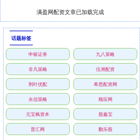
满盈网配资文章已加载完成
话题标签
申银证券
九八策略
非凡策略
伍洲配资
荆叶优配
希恩配资网
永信策略
顺应网
元宝枫资本
股鑫宝
普汇网
翻乐股