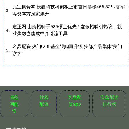
元宝枫资本 长鑫科技科创板上市首日暴涨465.82% 雷军
3、
等资本方身家飙升
道正网 山姆招骑手985硕士优先? 虚假招聘引热议，就
4、
业焦虑岂能成中介引流工具
名鼎配资 热门QDII基金限购再升级 头部产品集体“关门
5、
谢客”
满盈
炒股
实盘配
实盘配资
网配
配资
资app
排行榜
资