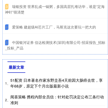
​瑞银投资 世界乱成一锅粥，多国高层扎堆访华，谁是“定海
3
神针”很清楚
​爱策略 建超级AI芯片工厂，马斯克这次要玩一把大的
4
​中国银河证券 信达检测技术(深圳)有限公司-招采报告_招标
5
_投标_产品
最新文章
51配资 日本著名作家东野圭吾4天前因大肠癌去世，享
1、
年68岁，原定下个月出版最新小说
闻喜策略 携程内部全员信：针对处罚决定公布三条行动
2、
准则