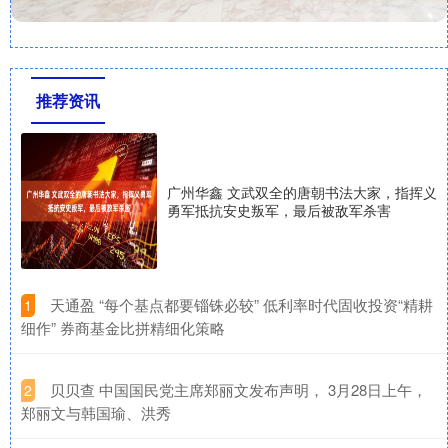
推荐资讯
广州华鑫 文武双全的唐朝书法大家，指挥义
勇军抵抗安史叛军，最后被敌军杀害
​天通盈 “每个基点都要锱铢必较” 低利率时代固收投资“精耕
1
细作” 券商基金比拼精细化策略
​贝贝查 中国国民党主席郑丽文发布声明， 3月28日上午，
2
郑丽文与韩国瑜、洪秀