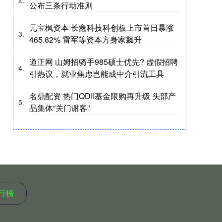
公布三条行动准则
元宝枫资本 长鑫科技科创板上市首日暴涨
3、
465.82% 雷军等资本方身家飙升
道正网 山姆招骑手985硕士优先? 虚假招聘
4、
引热议，就业焦虑岂能成中介引流工具
名鼎配资 热门QDII基金限购再升级 头部产
5、
品集体“关门谢客”
行榜