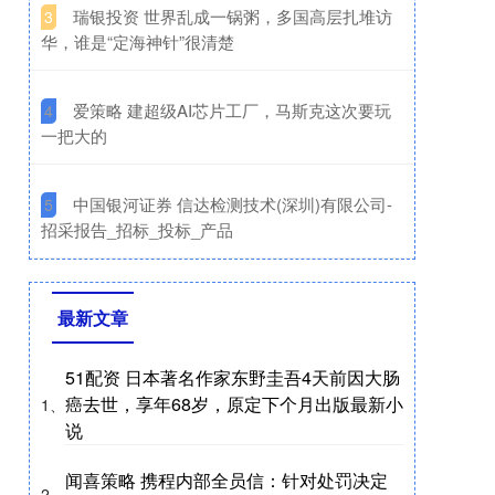
​瑞银投资 世界乱成一锅粥，多国高层扎堆访
3
华，谁是“定海神针”很清楚
​爱策略 建超级AI芯片工厂，马斯克这次要玩
4
一把大的
​中国银河证券 信达检测技术(深圳)有限公司-
5
招采报告_招标_投标_产品
最新文章
51配资 日本著名作家东野圭吾4天前因大肠
癌去世，享年68岁，原定下个月出版最新小
1、
说
闻喜策略 携程内部全员信：针对处罚决定
2、