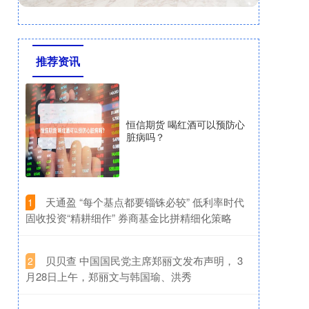
推荐资讯
恒信期货 喝红酒可以预防心
脏病吗？
​天通盈 “每个基点都要锱铢必较” 低利率时代
1
固收投资“精耕细作” 券商基金比拼精细化策略
​贝贝查 中国国民党主席郑丽文发布声明， 3
2
月28日上午，郑丽文与韩国瑜、洪秀