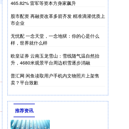
465.82% 雷军等资本方身家飙升
股市配资 再融资改革多箭齐发 精准滴灌优质上
市企业
无忧配 一念天堂，一念地狱：你的心是什么
样，世界就什么样
欧皇证券 云南玉龙雪山：雪线随气温自然抬
升，4680米观景平台周边积雪逐步消融
普汇网 闲鱼读取用户手机内文物照片上架售
卖？平台致歉
推荐资讯