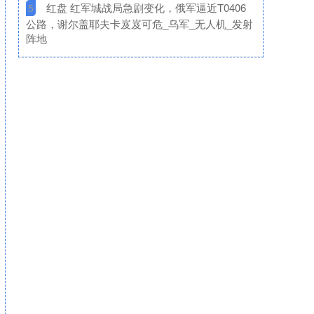
​红盘 红军城战局急剧变化，俄军逼近T0406
5
公路，谢尔盖耶夫卡岌岌可危_乌军_无人机_发射
阵地