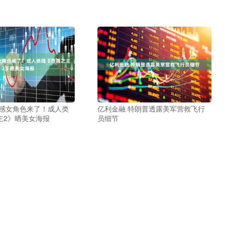
性感女角色来了！成人类
亿利金融 特朗普透露美军营救飞行
主2》晒美女海报
员细节