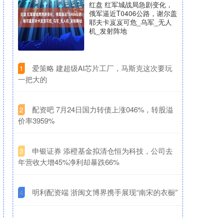
红盘 红军城战局急剧变化，
俄军逼近T0406公路，谢尔盖
耶夫卡岌岌可危_乌军_无人
机_发射阵地
​爱策略 建超级AI芯片工厂，马斯克这次要玩
1
一把大的
​配资吧 7月24日国力转债上涨046%，转股溢
2
价率3959%
​申银证券 添橙基金拟清仓恒为科技，公司去
3
年营收大增45%净利却暴跌66%
​明利配资端 浙闽文博界携手展现“南宋的衣橱”
4