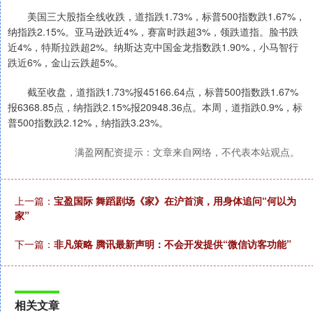
美国三大股指全线收跌，道指跌1.73%，标普500指数跌1.67%，
纳指跌2.15%。亚马逊跌近4%，赛富时跌超3%，领跌道指。脸书跌
近4%，特斯拉跌超2%。纳斯达克中国金龙指数跌1.90%，小马智行
跌近6%，金山云跌超5%。
截至收盘，道指跌1.73%报45166.64点，标普500指数跌1.67%
报6368.85点，纳指跌2.15%报20948.36点。本周，道指跌0.9%，标
普500指数跌2.12%，纳指跌3.23%。
满盈网配资提示：文章来自网络，不代表本站观点。
上一篇：
宝盈国际 舞蹈剧场《家》在沪首演，用身体追问“何以为
家”
下一篇：
非凡策略 腾讯最新声明：不会开发提供“微信访客功能”
相关文章