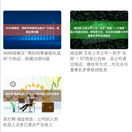
9688策略宝 “离职同事被炼化成
锦达网 又有上市公司一把手“失
AI”引热议，暗藏法律问题
联”！ST西发公告称，其公司通
过电话、微信等方式，均无法与
董事长罗希取得联系
富灯网 领益智造：公司的人形
机器人业务已逐步产生收入