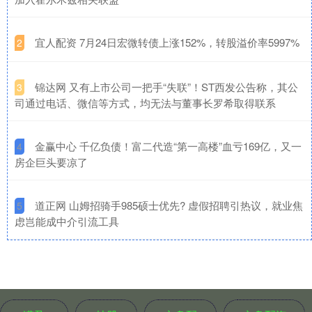
​宜人配资 7月24日宏微转债上涨152%，转股溢价率5997%
2
​锦达网 又有上市公司一把手“失联”！ST西发公告称，其公
3
司通过电话、微信等方式，均无法与董事长罗希取得联系
​金赢中心 千亿负债！富二代造“第一高楼”血亏169亿，又一
4
房企巨头要凉了
​道正网 山姆招骑手985硕士优先? 虚假招聘引热议，就业焦
5
虑岂能成中介引流工具