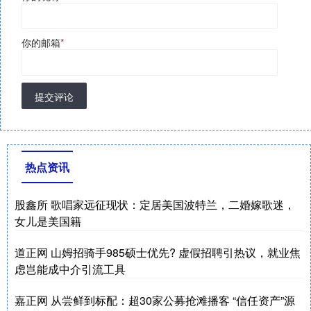
你的邮箱
*
提交评论
热点资讯
股鑫所 歌唱家远征现状：定居美国波特兰，二婚嫁歌迷，
女儿是美国籍
道正网 山姆招骑手985硕士优先? 虚假招聘引热议，就业焦
虑岂能成中介引流工具
嘉正网 从尝鲜到标配：超30家公募抢滩播客 “信任资产”源