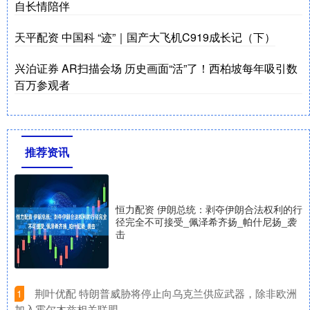
自长情陪伴
天平配资 中国科 “迹”｜国产大飞机C919成长记（下）
兴泊证券 AR扫描会场 历史画面“活”了！西柏坡每年吸引数
百万参观者
推荐资讯
恒力配资 伊朗总统：剥夺伊朗合法权利的行
径完全不可接受_佩泽希齐扬_帕什尼扬_袭
击
​荆叶优配 特朗普威胁将停止向乌克兰供应武器，除非欧洲
1
加入霍尔木兹相关联盟