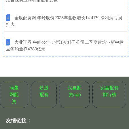
​金股配资网 华岭股份2025年营收增长14.47% 净利润亏损
4
扩大
​大业证券 午间公告：浙江交科子公司二季度建筑业新中标
5
且签约金额4783亿元
满盈
炒股
实盘配
实盘配资
网配
配资
资app
排行榜
资
友情链接：