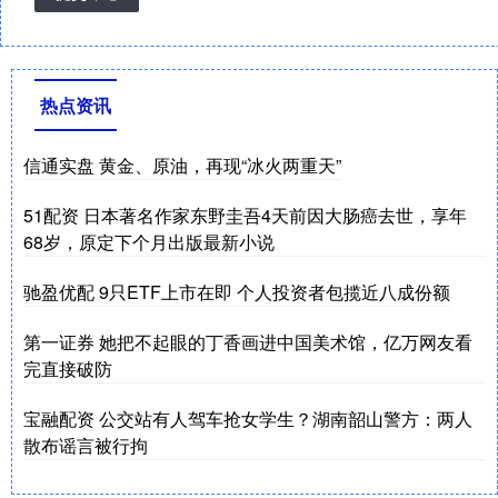
热点资讯
信通实盘 黄金、原油，再现“冰火两重天”
51配资 日本著名作家东野圭吾4天前因大肠癌去世，享年
68岁，原定下个月出版最新小说
驰盈优配 9只ETF上市在即 个人投资者包揽近八成份额
第一证券 她把不起眼的丁香画进中国美术馆，亿万网友看
完直接破防
宝融配资 公交站有人驾车抢女学生？湖南韶山警方：两人
散布谣言被行拘