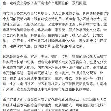
也一定程度上导致了当下房地产市场面临的一系列问题。
城市增长模式从存量转向增量，切入点是城市更新。具体路径是推进8
个方面的更新内容：既有建筑改造利用，城镇老旧小区整治改造，完
整社区建设，老旧街区老旧厂区城中村更新改造，完善城市功能，城
市基础设施建设改造，修复城市生态系统，保护传承历史文化等。全
方位的有机更新，释放更高价值的增长空间，植入新业态（比如文
旅）、新产业，补齐公共短板以降低城镇化成本、激发消费和生产潜
力，达到保障民生、拉动投资和促进消费的综合效果。
这就是建设创新、宜居、美丽、韧性、文明、智慧的现代化人民城市
和实现增长动力切换、塑造城市新增长动力的逻辑自洽，也是充分发
挥城市在国内大循环、国内国际双循环中枢纽作用的彰显。高质量城
市更新的推进，意味着更新规划中叠加资产、资源并优化配置。比
如，在老旧片区改造中加强文化、旅游、餐饮、休闲娱乐等一体打
造；比如，老旧社区、街区补短板发力地下管网更新改造等。对房地
产来说，这也是支撑价值中枢和实现市场企稳的长效举措。
重点任务方面，首先提出着力优化现代化城市体系，提高城市对人口
和经济社会发展的综合承载能力，发展组团式、网络化的现代化城市
群和都市圈，分类推进以县城为重要载体的城镇化。