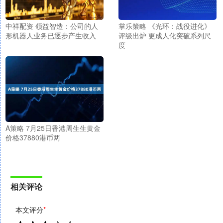
中祥配资 领益智造：公司的人
掌乐策略 《光环：战役进化》
形机器人业务已逐步产生收入
评级出炉 更成人化突破系列尺
度
A策略 7月25日香港周生生黄金
价格37880港币两
相关评论
本文评分
*