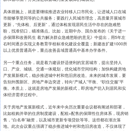
具体措施上，就是要继续推进农业转移人口市民化，让进城人口在城
市能够享受同等的公共服务；要践行人民城市理念，高质量开展城市
更新，“先体检、后更新”，通过体检发现居民生活中存在的急难愁
盼，找准切口，瞄准痛点。比如，近期中办、国办发布的《关于进一
步保障和改善民生 着力解决群众急难愁盼的意见》中提出，用5年左
右时间逐步实现义务教育学校标准化建设全覆盖；新建改扩建1000所
以上优质普通高中，重点改善县域普通高中基本办学条件。
另一个重点任务，就是着力建设舒适便利的宜居城市，提出坚持人
口、产业、城镇、交通一体规划，优化城市空间结构；加快构建房地
产发展新模式，稳步推进城中村和危旧房改造。未来的城市发展，要
告别外围新区、房地产单边突进，转向“产城人”平衡、“职住交服”平
衡。本质上，这就是房地产发展的新模式，即房地产切入到居民和实
体经济需求过程中。
关于房地产发展新模式，近年来中央历次重要会议都有阐述和部署，
比如租购并举的住房制度建设，配租+配售的保障性住房体系，现房销
售，“白名单”融资，以及城市更新专项贷款等等。这些都在渐次落
地。此次会议重点强调了稳步推进城中村和危旧房改造，不仅体现了