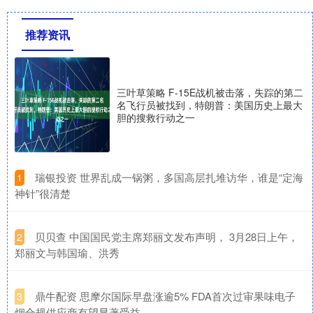
推荐资讯
三叶草策略 F-15E战机被击落，失踪的第二
名飞行员被找到，特朗普：美国历史上最大
胆的搜救行动之一
​瑞银投资 世界乱成一锅粥，多国高层扎堆访华，谁是“定海
1
神针”很清楚
​贝贝查 中国国民党主席郑丽文发布声明， 3月28日上午，
2
郑丽文与韩国瑜、洪秀
​鼎牛配资 思摩尔国际早盘涨逾5% FDA首次过审果味电子
3
烟合规供应商有望显著受益