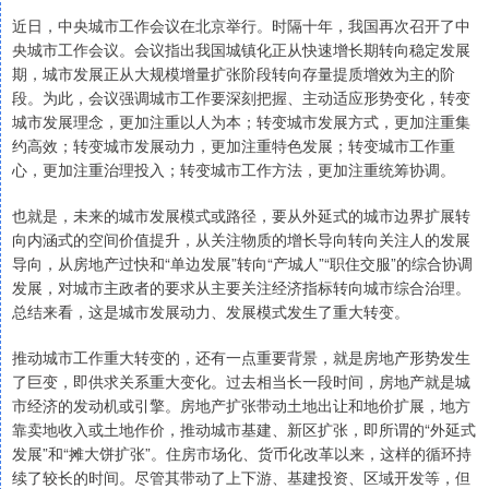
近日，中央城市工作会议在北京举行。时隔十年，我国再次召开了中
央城市工作会议。会议指出我国城镇化正从快速增长期转向稳定发展
期，城市发展正从大规模增量扩张阶段转向存量提质增效为主的阶
段。为此，会议强调城市工作要深刻把握、主动适应形势变化，转变
城市发展理念，更加注重以人为本；转变城市发展方式，更加注重集
约高效；转变城市发展动力，更加注重特色发展；转变城市工作重
心，更加注重治理投入；转变城市工作方法，更加注重统筹协调。
也就是，未来的城市发展模式或路径，要从外延式的城市边界扩展转
向内涵式的空间价值提升，从关注物质的增长导向转向关注人的发展
导向，从房地产过快和“单边发展”转向“产城人”“职住交服”的综合协调
发展，对城市主政者的要求从主要关注经济指标转向城市综合治理。
总结来看，这是城市发展动力、发展模式发生了重大转变。
推动城市工作重大转变的，还有一点重要背景，就是房地产形势发生
了巨变，即供求关系重大变化。过去相当长一段时间，房地产就是城
市经济的发动机或引擎。房地产扩张带动土地出让和地价扩展，地方
靠卖地收入或土地作价，推动城市基建、新区扩张，即所谓的“外延式
发展”和“摊大饼扩张”。住房市场化、货币化改革以来，这样的循环持
续了较长的时间。尽管其带动了上下游、基建投资、区域开发等，但