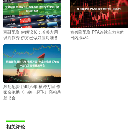
宝融配资 伊朗议长：若美方用
泰兴隆配资 PTA连续主力合约
谈判作秀 伊方已做好应对准备
日内涨4%
鼎配配资 历时六年 横跨万里 作
家余艳携《与鹤一起飞》亮相岳
麓书会
相关评论