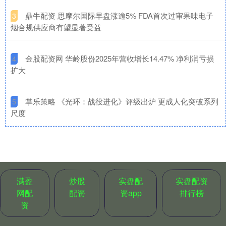
​鼎牛配资 思摩尔国际早盘涨逾5% FDA首次过审果味电子
3
烟合规供应商有望显著受益
​金股配资网 华岭股份2025年营收增长14.47% 净利润亏损
4
扩大
​掌乐策略 《光环：战役进化》评级出炉 更成人化突破系列
5
尺度
满盈
炒股
实盘配
实盘配资
网配
配资
资app
排行榜
资