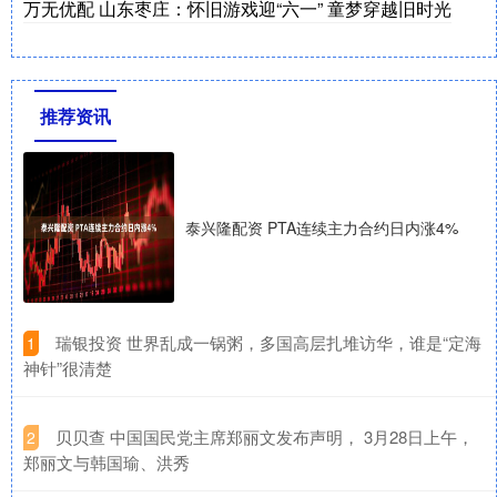
万无优配 山东枣庄：怀旧游戏迎“六一” 童梦穿越旧时光
推荐资讯
泰兴隆配资 PTA连续主力合约日内涨4%
​瑞银投资 世界乱成一锅粥，多国高层扎堆访华，谁是“定海
1
神针”很清楚
​贝贝查 中国国民党主席郑丽文发布声明， 3月28日上午，
2
郑丽文与韩国瑜、洪秀