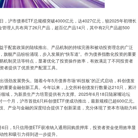
日，沪市债券ETF总规模突破4000亿元，达4027亿元，较2025年初增长
基金管理人共布局了26只产品，超百亿产品14只，其中有2只产品超500
得益于配套政策的陆续推出、产品机制的持续完善和被动投资理念的广泛
，旗舰产品纷纷涌现，步入发展的“快车道”。作为债券指数化投资的重要
交易机制灵活等特点，显著优化了投资操作效率，有效满足了不同投资者
资者提供了优质资产配置工具。
出强劲发展势头。随着今年5月债券市场“科技板”的正式启动，科创债发
的重要金融创新工具。今年以来，上交所科创债发行数量达210只，累计
领域，为新质生产力培育提供有力支撑。2025年6月18日陆家嘴论坛
时一个月，沪市首批6只科创债ETF便成功推出，最新规模已超600亿元。
科技、产业与金融的深度结合提供了创新渠道，充分体现了资本市场助力科
月6日，5只信用债ETF获准纳入通用回购质押库，投资者资金使用效率显
动性和吸引力得到进一步提升。