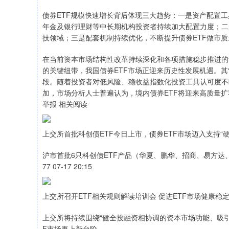
债券ETF规模快速增长背后体现三大趋势：一是资产配置工
年金及银行理财等中长期机构投资者持续加大配置力度；二
技领域；三是配套机制持续优化，不断提升债券ETF做市质
在当前资本市场结构性改革持续深化和各项措施稳步推进的
的关键纽带，我国债券ETF市场正迎来历史性发展机遇。其
段。随着投资者对低风险、稳收益指数化投资工具认可度不
加，市场分析人士普遍认为，境内债券ETF将迎来高质量
举报 相关阅读
上交所首批科创债ETF今日上市，债券ETF市场迈入支持“
沪市首批6只科创债ETF产品（华夏、鹏华、招商、易方达
77 07-17 20:15
上交所召开ETF相关规则解读培训会 促进ETF市场健康稳
上交所将持续围绕“健全投融资相协调的资本市场功能、吸引
F市场再上新台阶。