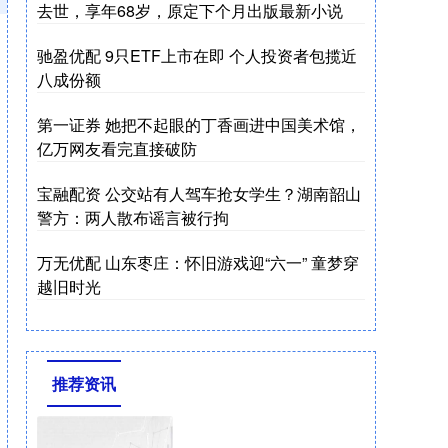
去世，享年68岁，原定下个月出版最新小说
驰盈优配 9只ETF上市在即 个人投资者包揽近
八成份额
第一证券 她把不起眼的丁香画进中国美术馆，
亿万网友看完直接破防
宝融配资 公交站有人驾车抢女学生？湖南韶山
警方：两人散布谣言被行拘
万无优配 山东枣庄：怀旧游戏迎“六一” 童梦穿
越旧时光
推荐资讯