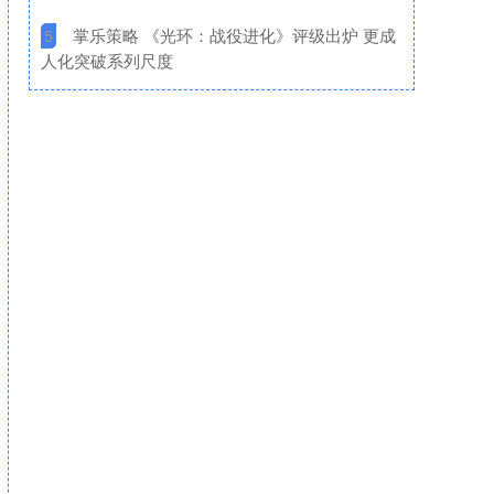
​掌乐策略 《光环：战役进化》评级出炉 更成
5
人化突破系列尺度