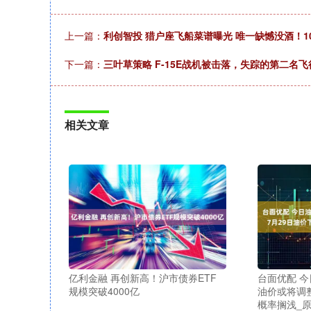
上一篇：
利创智投 猎户座飞船菜谱曝光 唯一缺憾没酒！10
下一篇：
三叶草策略 F-15E战机被击落，失踪的第二
相关文章
亿利金融 再创新高！沪市债券ETF
台面优配 
规模突破4000亿
油价或将调
概率搁浅_原