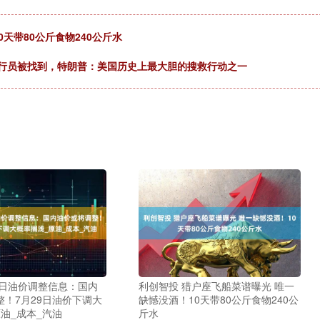
天带80公斤食物240公斤水
名飞行员被找到，特朗普：美国历史上最大胆的搜救行动之一
今日油价调整信息：国内
利创智投 猎户座飞船菜谱曝光 唯一
整！7月29日油价下调大
缺憾没酒！10天带80公斤食物240公
油_成本_汽油
斤水