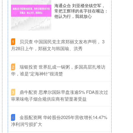
海通众合 刘亚楼坐镇空军，
常把王辉球的名字挂在嘴边：
他认为行，我就放心
​贝贝查 中国国民党主席郑丽文发布声明， 3
1
月28日上午，郑丽文与韩国瑜、洪秀
​瑞银投资 世界乱成一锅粥，多国高层扎堆访
2
华，谁是“定海神针”很清楚
​鼎牛配资 思摩尔国际早盘涨逾5% FDA首次过
3
审果味电子烟合规供应商有望显著受益
​金股配资网 华岭股份2025年营收增长14.47%
4
净利润亏损扩大