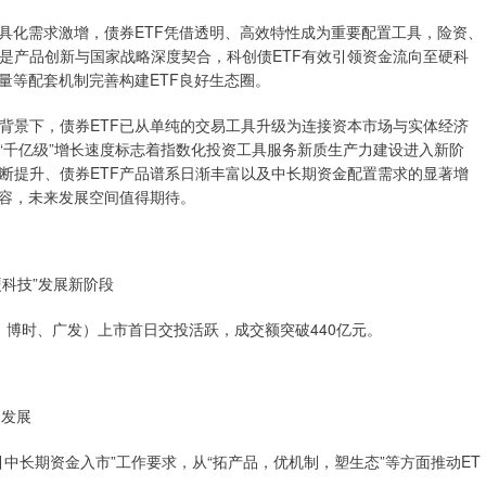
具化需求激增，债券ETF凭借透明、高效特性成为重要配置工具，险资、
是产品创新与国家战略深度契合，科创债ETF有效引领资金流向至硬科
量等配套机制完善构建ETF良好生态圈。
背景下，债券ETF已从单纯的交易工具升级为连接资本市场与实体经济
“千亿级”增长速度标志着指数化投资工具服务新质生产力建设进入新阶
断提升、债券ETF产品谱系日渐丰富以及中长期资金配置需求的显著增
扩容，未来发展空间值得期待。
硬科技”发展新阶段
、博时、广发）上市首日交投活跃，成交额突破440亿元。
定发展
中长期资金入市”工作要求，从“拓产品，优机制，塑生态”等方面推动ET