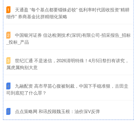
​天通盈 “每个基点都要锱铢必较” 低利率时代固收投资“精耕
1
细作” 券商基金比拼精细化策略
​中国银河证券 信达检测技术(深圳)有限公司-招采报告_招标
2
_投标_产品
​世纪汇通 不是迷信，2026清明特殊！4月5日祭扫有讲究，
3
属虎属狗别大意
​九融配资 高市早苗心腹被制裁，中国下手稳准狠，古田圭
4
司到底犯了什么罪？
​点点策略网 和讯投顾魏玉根：油价深V反弹
5