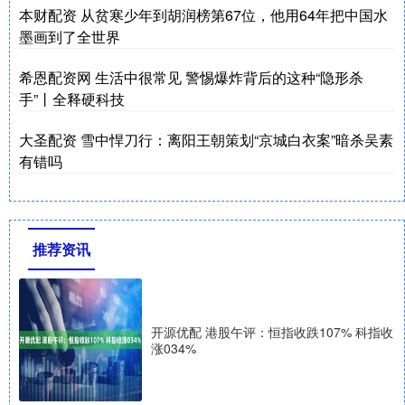
本财配资 从贫寒少年到胡润榜第67位，他用64年把中国水
墨画到了全世界
希恩配资网 生活中很常见 警惕爆炸背后的这种“隐形杀
手”丨全释硬科技
大圣配资 雪中悍刀行：离阳王朝策划“京城白衣案”暗杀吴素
有错吗
推荐资讯
开源优配 港股午评：恒指收跌107% 科指收
涨034%