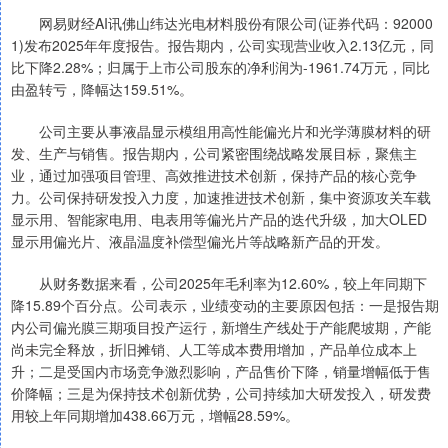
网易财经AI讯佛山纬达光电材料股份有限公司(证券代码：92000
1)发布2025年年度报告。报告期内，公司实现营业收入2.13亿元，同
比下降2.28%；归属于上市公司股东的净利润为-1961.74万元，同比
由盈转亏，降幅达159.51%。
公司主要从事液晶显示模组用高性能偏光片和光学薄膜材料的研
发、生产与销售。报告期内，公司紧密围绕战略发展目标，聚焦主
业，通过加强项目管理、高效推进技术创新，保持产品的核心竞争
力。公司保持研发投入力度，加速推进技术创新，集中资源攻关车载
显示用、智能家电用、电表用等偏光片产品的迭代升级，加大OLED
显示用偏光片、液晶温度补偿型偏光片等战略新产品的开发。
从财务数据来看，公司2025年毛利率为12.60%，较上年同期下
降15.89个百分点。公司表示，业绩变动的主要原因包括：一是报告期
内公司偏光膜三期项目投产运行，新增生产线处于产能爬坡期，产能
尚未完全释放，折旧摊销、人工等成本费用增加，产品单位成本上
升；二是受国内市场竞争激烈影响，产品售价下降，销量增幅低于售
价降幅；三是为保持技术创新优势，公司持续加大研发投入，研发费
用较上年同期增加438.66万元，增幅28.59%。