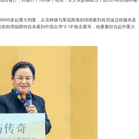
8000多起重大刑案，从克林顿与莱温斯基的绯闻案到肯尼迪总统被杀及
白宫前助理福斯特自杀案到中国台湾“3·19”枪击案等，他屡屡担当起作重大