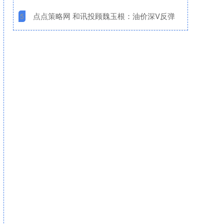
​点点策略网 和讯投顾魏玉根：油价深V反弹
5