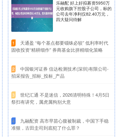
乐融配 好上好拟募资5950万
元收购旗下控股子公司，标的
公司去年净利仅82.40万元，
四大疑问待解
​天通盈 “每个基点都要锱铢必较” 低利率时代
1
固收投资“精耕细作” 券商基金比拼精细化策略
​中国银河证券 信达检测技术(深圳)有限公司-
2
招采报告_招标_投标_产品
​世纪汇通 不是迷信，2026清明特殊！4月5日
3
祭扫有讲究，属虎属狗别大意
​九融配资 高市早苗心腹被制裁，中国下手稳
4
准狠，古田圭司到底犯了什么罪？