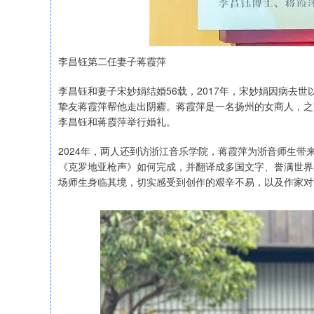
李昌钰第二任妻子蒋霞萍
李昌钰和妻子宋妙娟结婚56载，2017年，宋妙娟因病去
挚友蒋霞萍帮他走出阴霾。蒋霞萍是一名扬州的女商人，之前
李昌钰和蒋霞萍举行婚礼。
2024年，两人还到访浙江音乐学院，蒋霞萍为浙音师生带
《克罗地亚枪声》如何完成，并翻译成多国文字、誉满世界
场师生身临其境，切实感受到创作的艰辛不易，以及作家对