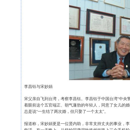
李昌钰与宋妙娟
宋父亲自飞到台湾，考察李昌钰。李昌钰于中国台湾“中央
着眼前这个五官端正、朝气蓬勃的年轻人，同意了女儿的婚
总是说“一生结了两次婚，但只娶了一个太太”。
报道称，宋妙娟更是一位贤内助，非常支持丈夫的事业，李
电话。有一天晚上，从纽约回康涅狄格州的路上三个手机轮