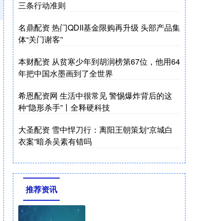
三条行动准则
名鼎配资 热门QDII基金限购再升级 头部产品集
体“关门谢客”
本财配资 从贫寒少年到胡润榜第67位，他用64
年把中国水墨画到了全世界
希恩配资网 生活中很常见 警惕爆炸背后的这
种“隐形杀手”丨全释硬科技
大圣配资 雪中悍刀行：离阳王朝策划“京城白
衣案”暗杀吴素有错吗
推荐资讯