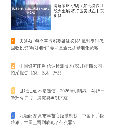
博远策略 伊朗：如无协议且
战火重燃 将打击美以在中东
利益
​天通盈 “每个基点都要锱铢必较” 低利率时代
1
固收投资“精耕细作” 券商基金比拼精细化策略
​中国银河证券 信达检测技术(深圳)有限公司-
2
招采报告_招标_投标_产品
​世纪汇通 不是迷信，2026清明特殊！4月5日
3
祭扫有讲究，属虎属狗别大意
​九融配资 高市早苗心腹被制裁，中国下手稳
4
准狠，古田圭司到底犯了什么罪？