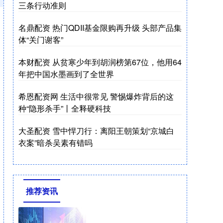
三条行动准则
名鼎配资 热门QDII基金限购再升级 头部产品集
体“关门谢客”
本财配资 从贫寒少年到胡润榜第67位，他用64
年把中国水墨画到了全世界
希恩配资网 生活中很常见 警惕爆炸背后的这
种“隐形杀手”丨全释硬科技
大圣配资 雪中悍刀行：离阳王朝策划“京城白
衣案”暗杀吴素有错吗
推荐资讯