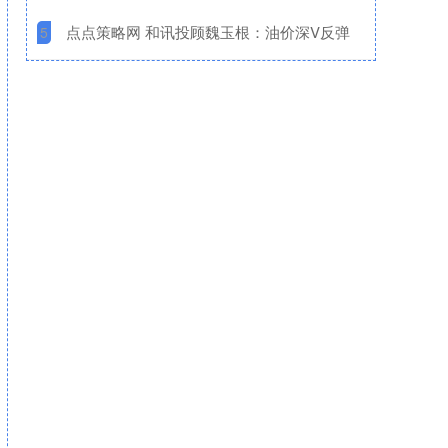
​点点策略网 和讯投顾魏玉根：油价深V反弹
5