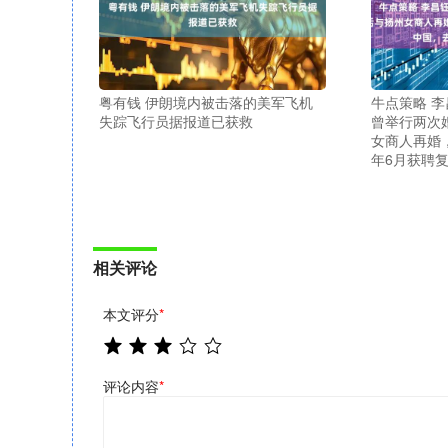
粤有钱 伊朗境内被击落的美军飞机
牛点策略 李
失踪飞行员据报道已获救
曾举行两次
女商人再婚
年6月获聘
相关评论
本文评分
*
评论内容
*