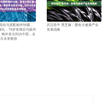
昌钰与原配相伴56载，
武汉世牛 黑芝麻：聚焦大健康产业
婚礼，79岁丧偶后与扬州
发展战略
，晚年多次到访中国，去
复旦名誉教授