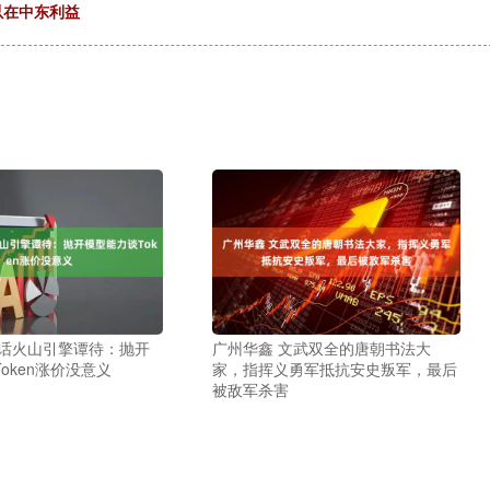
以在中东利益
对话火山引擎谭待：抛开
广州华鑫 文武双全的唐朝书法大
oken涨价没意义
家，指挥义勇军抵抗安史叛军，最后
被敌军杀害