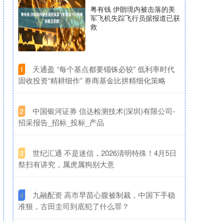
粤有钱 伊朗境内被击落的美
军飞机失踪飞行员据报道已获
救
​天通盈 “每个基点都要锱铢必较” 低利率时代
1
固收投资“精耕细作” 券商基金比拼精细化策略
​中国银河证券 信达检测技术(深圳)有限公司-
2
招采报告_招标_投标_产品
​世纪汇通 不是迷信，2026清明特殊！4月5日
3
祭扫有讲究，属虎属狗别大意
​九融配资 高市早苗心腹被制裁，中国下手稳
4
准狠，古田圭司到底犯了什么罪？