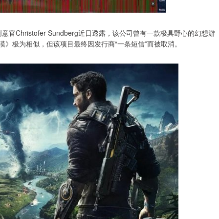
创意官Christofer Sundberg近日透露，该公司曾有一款极具野心的幻想游
色沙漠》极为相似，但该项目最终因发行商“一条短信”而被取消。