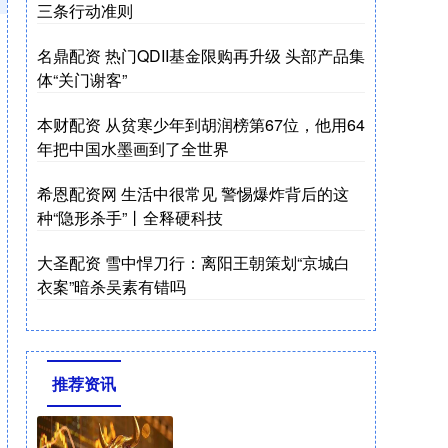
三条行动准则
名鼎配资 热门QDII基金限购再升级 头部产品集
体“关门谢客”
本财配资 从贫寒少年到胡润榜第67位，他用64
年把中国水墨画到了全世界
希恩配资网 生活中很常见 警惕爆炸背后的这
种“隐形杀手”丨全释硬科技
大圣配资 雪中悍刀行：离阳王朝策划“京城白
衣案”暗杀吴素有错吗
推荐资讯