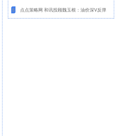
​点点策略网 和讯投顾魏玉根：油价深V反弹
5