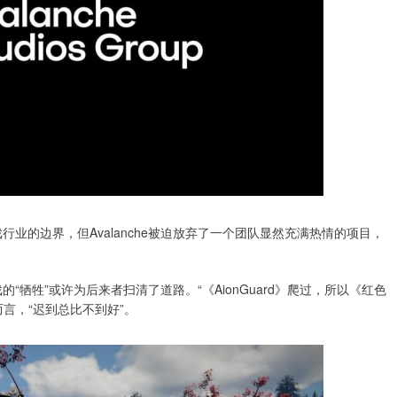
动游戏行业的边界，但Avalanche被迫放弃了一个团队显然充满热情的项目，
游戏的“牺牲”或许为后来者扫清了道路。“《AionGuard》爬过，所以《红色
言，“迟到总比不到好”。