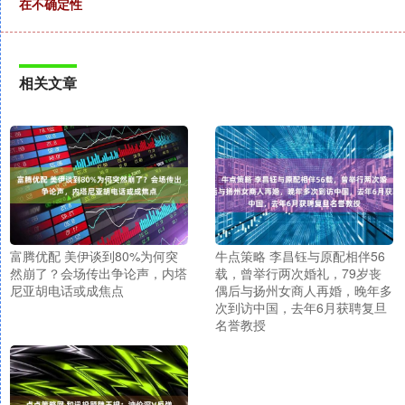
在不确定性
相关文章
富腾优配 美伊谈到80%为何突
牛点策略 李昌钰与原配相伴56
然崩了？会场传出争论声，内塔
载，曾举行两次婚礼，79岁丧
尼亚胡电话或成焦点
偶后与扬州女商人再婚，晚年多
次到访中国，去年6月获聘复旦
名誉教授