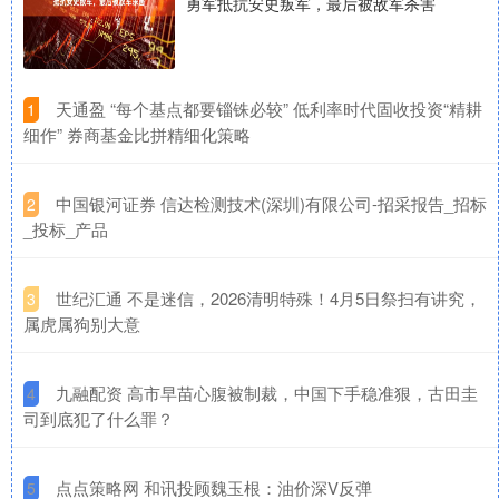
勇军抵抗安史叛军，最后被敌军杀害
​天通盈 “每个基点都要锱铢必较” 低利率时代固收投资“精耕
1
细作” 券商基金比拼精细化策略
​中国银河证券 信达检测技术(深圳)有限公司-招采报告_招标
2
_投标_产品
​世纪汇通 不是迷信，2026清明特殊！4月5日祭扫有讲究，
3
属虎属狗别大意
​九融配资 高市早苗心腹被制裁，中国下手稳准狠，古田圭
4
司到底犯了什么罪？
​点点策略网 和讯投顾魏玉根：油价深V反弹
5