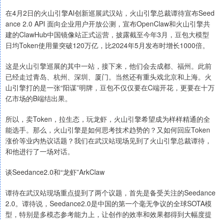
在4月2日的火山引擎AI创新巡展武汉站，火山引擎总裁谭待宣布Seed
ance 2.0 API 面向企业用户开放公测，宣布OpenClaw和火山引擎共
建的ClawHub中国镜像站正式运营，披露截至今年3月，豆包大模型
日均Token使用量突破120万亿，比2024年5月发布时增长1000倍。
这是火山引擎巡展的其中一站，接下来，他们会去成都、福州。此前
已经走过青岛、杭州、深圳、厦门。当然还有重头戏北京和上海。火
山引擎打的是一张“阳谋”明牌，豆包不仅仅要在C端开花，更要在十万
亿市场的B端结出果。
所以，卖Token，拉生态，玩龙虾，火山引擎希望成为样样精通的全
能选手。那么，火山引擎是如何思考技术趋势的？又如何回应Token
涨价等业内热议话题？我们在武汉站现场见到了火山引擎总裁谭待，
和他进行了一场对话。
谈Seedance2.0和“龙虾”ArkClaw
谭待在武汉站现场重点提到了两个议题，首先是备受关注的Seedance
2.0。谭待说，Seedance2.0是中国的第一个毫无争议的全球SOTA模
型，特别是多模态参考能力上，让创作的效率和效果都得到大幅度提