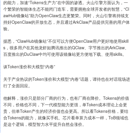
的能力，加速“Tokens生产力”在中国的渗透。火山引擎方面认为，一
个繁荣的智能体生态不能闭门造车，需要拥抱全球开发者的智慧，“Cl
awHub镜像站”助力OpenClaw生态更繁荣。同时，火山引擎将持续支
持好OpenClaw的开放生态，并且通过ArkClaw产品提供完善的用户体
验。
据悉，“ClawHub镜像站”不仅可以方便OpenClaw用户更好地使用skill
s，很多用户在其他龙虾如腾讯推出的QClaw、字节推出的ArkClaw、
百度推出的DuClaw中均可使用该镜像站更方便地下载、使用skills。
谈Token涨价和大模型“内卷”
关于产业热议的Token涨价和大模型“内卷”话题，谭待也在对话现场进
行了全面回应。
他解释，涨价只是部分厂商的行为，也有厂商在降价。Tokens的价值
不同，价格也不同，下一代模型能力更强，单Token成本理论上会更
贵，但单Token产生的经济价值也会更高。所以看Tokens价格，要结
合Tokens的能力，就像买手机、芯片看单算力成本一样，ToB领域也
是这个逻辑，模型智力水平提升自然会涨价。