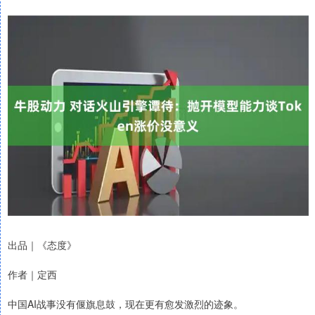
出品｜《态度》
作者｜定西
中国AI战事没有偃旗息鼓，现在更有愈发激烈的迹象。