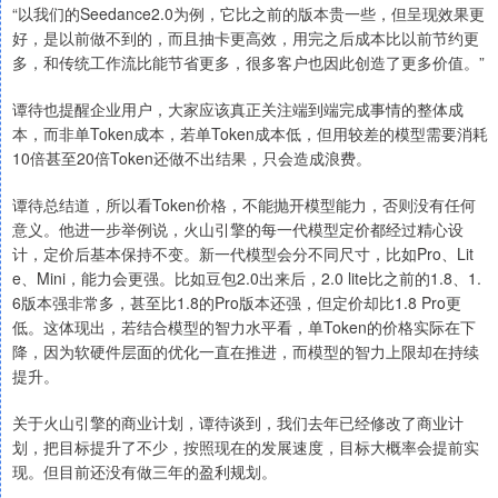
“以我们的Seedance2.0为例，它比之前的版本贵一些，但呈现效果更
好，是以前做不到的，而且抽卡更高效，用完之后成本比以前节约更
多，和传统工作流比能节省更多，很多客户也因此创造了更多价值。”
谭待也提醒企业用户，大家应该真正关注端到端完成事情的整体成
本，而非单Token成本，若单Token成本低，但用较差的模型需要消耗
10倍甚至20倍Token还做不出结果，只会造成浪费。
谭待总结道，所以看Token价格，不能抛开模型能力，否则没有任何
意义。他进一步举例说，火山引擎的每一代模型定价都经过精心设
计，定价后基本保持不变。新一代模型会分不同尺寸，比如Pro、Lit
e、Mini，能力会更强。比如豆包2.0出来后，2.0 lite比之前的1.8、1.
6版本强非常多，甚至比1.8的Pro版本还强，但定价却比1.8 Pro更
低。这体现出，若结合模型的智力水平看，单Token的价格实际在下
降，因为软硬件层面的优化一直在推进，而模型的智力上限却在持续
提升。
关于火山引擎的商业计划，谭待谈到，我们去年已经修改了商业计
划，把目标提升了不少，按照现在的发展速度，目标大概率会提前实
现。但目前还没有做三年的盈利规划。