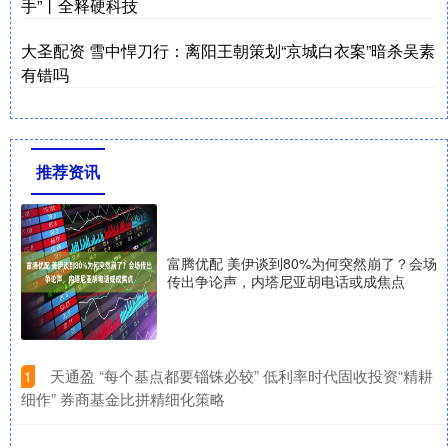
手”丨全释硬科技
大圣配资 雪中悍刀行：离阳王朝策划“京城白衣案”暗杀吴素
有错吗
推荐资讯
富腾优配 美伊谈到80%为何突然崩了？会场
传出争论声，内塔尼亚胡电话或成焦点
​天通盈 “每个基点都要锱铢必较” 低利率时代固收投资“精耕
1
细作” 券商基金比拼精细化策略