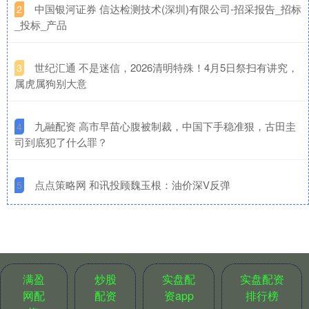
​中国银河证券 信达检测技术(深圳)有限公司-招采报告_招标
2
_投标_产品
​世纪汇通 不是迷信，2026清明特殊！4月5日祭扫有讲究，
3
属虎属狗别大意
​九融配资 高市早苗心腹被制裁，中国下手稳准狠，古田圭
4
司到底犯了什么罪？
​点点策略网 和讯投顾魏玉根：油价深V反弹
5
满盈
炒股
实盘配
实盘配资
网配
配资
资app
排行榜