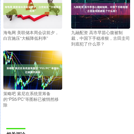
海龟网 美联储本周会议前夕，
九融配资 高市早苗心腹被制
白宫施压“大幅降低利率”
裁，中国下手稳准狠，古田圭司
到底犯了什么罪？
策略吧 索尼在系统里筹备
的“PS5/PC”等图标已被悄然移
除