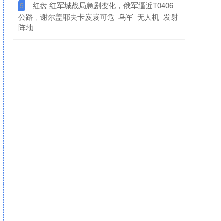
​红盘 红军城战局急剧变化，俄军逼近T0406
5
公路，谢尔盖耶夫卡岌岌可危_乌军_无人机_发射
阵地