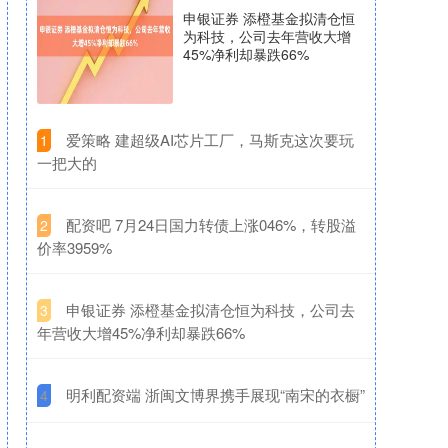
申银证券 添橙基金拟清仓恒
为科技，公司去年营收大增
45%净利却暴跌66%
​爱策略 建超级AI芯片工厂，马斯克这次要玩
1
一把大的
​配资吧 7月24日国力转债上涨046%，转股溢
2
价率3959%
​申银证券 添橙基金拟清仓恒为科技，公司去
3
年营收大增45%净利却暴跌66%
​明利配资端 浙闽文博界携手展现“南宋的衣橱”
4