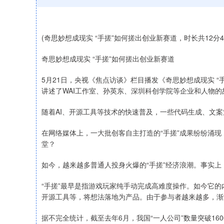
(奇思妙想成现实 “手搓”如何搓出创业新赛道，时长共12分4
奇思妙想成现实 “手搓”如何搓出创业新赛道
5月21日，央视《焦点访谈》栏目播发《奇思妙想成现实 “
讲述了WAI工作室、孙英东、深圳科创学院等企业和人物
随着AI、开源工具等技术的快速普及，一些代码生成、文
在网络媒体上，一大批创客自主打造的“手搓”成果纷纷涌现
堂？
如今，越来越多普通人投身火爆的“手搓”经济浪潮。事实上
“手搓”最早是指游戏玩家纯手动完成高难度操作。如今它的
开源工具等，将想法落地为产品。由于参与者越来越多，渐
据不完全统计，截至去年6月，我国“一人公司”数量突破16