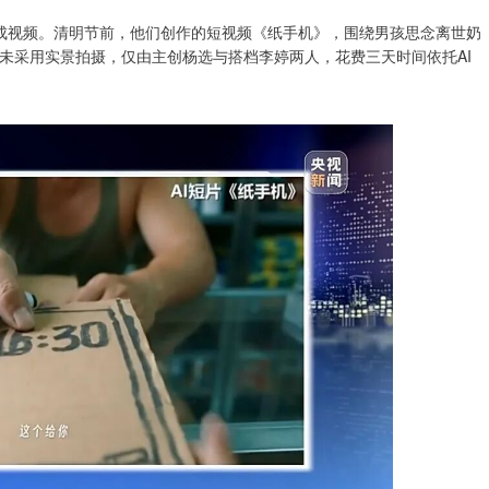
I生成视频。清明节前，他们创作的短视频《纸手机》，围绕男孩思念离世奶
未采用实景拍摄，仅由主创杨选与搭档李婷两人，花费三天时间依托AI