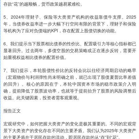
存款“花”的越顺畅，货币政策越易紧难松。
5、2024年理财子、保险等大类资产机构的收益靠债牛支撑。2025
年，当债券收益率进一步大幅下行空间有限的背景下，理财子和保险
等机构为了应对负债端的KPI，存在配置上股债切换的动能。
6、我们提示当下股票相比债券的性价比、配置吸引力等核心指标都已
显著回升。过去两年，多债空股的交易策略或正在逐步反转，需要开
始重视权益相比债券的配置价值。
7、我们提示，本轮股债性价比的反转会比以往经济周期启动的略早
（宏观物价与利润弹性尚未明确之前，就已出现了股债夏普比率差值
的回升）。核心的原因在于，本轮中国资本市场的稳市政策介入明
确，提前降低了股票波动率，也就等于提前抬升了股票的风险调整后
收益。此关键因素，投资者需客观重视。
报告正文
宏观研究中，如何把握大类资产的变化是极其重要的。不同的宏观背
景下大类资产的变化存在不同的主要矛盾。我们认为2025年大类资产
的主要矛盾在于居民存款的流动，即居民存款的从“存”到“花”。