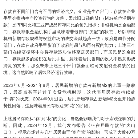
存款在不同部门含有不同的经济含义。企业是生产部门，存款在企业
手里会推动生产投资行为的改善，因此旧口径的M1（M0+单位活期存
款）是PPI同比和工业产成品库存同比的领先指标；非银机构是金融部
门，存款非银金融机构手里意味着非银部门“欠配”的状态，所以非银
机构新增存款规模与权益市场的成交金融趋势一致；政府是调节分配
部门，存款在政府手里影响了政府的调节和再分配的能力；上述三个
部门在经济循环中会将存款逐步转移至居民部门，而居民是盈余部
门，存款越多的淤积在居民手里，意味着居民当期的收入不愿意形成
跨期的支出，那么未来上述三个部门就会面临可支配资金稀缺的困
境，这自然影响了后续经济运行效率。
2022年6月~2024年8月，居民新增的存款占新增M2的比重一路攀
升，最高点甚至超过了次贷危机时期，这代表居民存款持续处
于“存”的状态。2024年9月过后，居民新增存款占新增M2比重开始趋
势性回落，这意味着居民存款迎来“花”的阶段。
上述居民存款从“存”到“花”的变化，自然会影响我们对于宏观逻辑的判
断。因此，2024年12月，我们发布报告《坐在居民存款的“火山
口”》，提示市场过去几年居民由于“资产荒”的影响，形成了大致40万