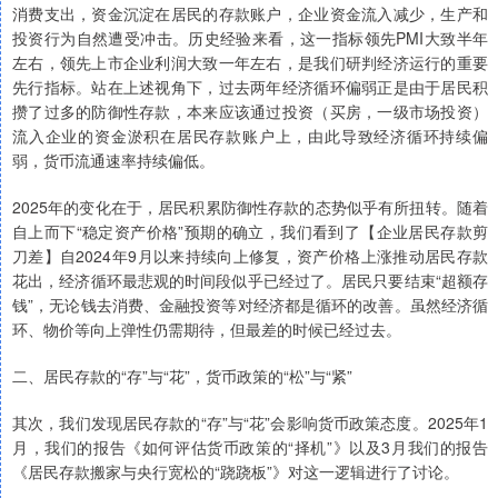
消费支出，资金沉淀在居民的存款账户，企业资金流入减少，生产和
投资行为自然遭受冲击。历史经验来看，这一指标领先PMI大致半年
左右，领先上市企业利润大致一年左右，是我们研判经济运行的重要
先行指标。站在上述视角下，过去两年经济循环偏弱正是由于居民积
攒了过多的防御性存款，本来应该通过投资（买房，一级市场投资）
流入企业的资金淤积在居民存款账户上，由此导致经济循环持续偏
弱，货币流通速率持续偏低。
2025年的变化在于，居民积累防御性存款的态势似乎有所扭转。随着
自上而下“稳定资产价格”预期的确立，我们看到了【企业居民存款剪
刀差】自2024年9月以来持续向上修复，资产价格上涨推动居民存款
花出，经济循环最悲观的时间段似乎已经过了。居民只要结束“超额存
钱”，无论钱去消费、金融投资等对经济都是循环的改善。虽然经济循
环、物价等向上弹性仍需期待，但最差的时候已经过去。
二、居民存款的“存”与“花”，货币政策的“松”与“紧”
其次，我们发现居民存款的“存”与“花”会影响货币政策态度。2025年1
月，我们的报告《如何评估货币政策的“择机”》以及3月我们的报告
《居民存款搬家与央行宽松的“跷跷板”》对这一逻辑进行了讨论。