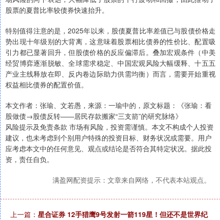
股票的夏普比率较债券快速抬升。
特别值得注意的是，2025年以来，股债夏普比率差值已与股债价格走
势出现十年级别的大背离，这意味着股票相比债券的性价比、配置吸
引力都已显著回升，但股债价格的反应偏滞后。叠加宏观条件（中美
经贸博弈逐渐脱敏、全球需求稳定、中国宏观风险大幅缓释、十五五
产业主线释放在即、反内卷边际助力供需均衡）而言，需要开始重视
权益相比债券的配置价值。
本文作者：张瑜、文若愚，来源：一瑜中的，原文标题：《张瑜：看
股做债→股债反转——居民存款搬家“三支箭”的研究脉络》
风险提示及免责条款 市场有风险，投资需谨慎。本文不构成个人投资
建议，也未考虑到个别用户特殊的投资目标、财务状况或需要。用户
应考虑本文中的任何意见、观点或结论是否符合其特定状况。据此投
资，责任自负。
满盈网配资提示：文章来自网络，不代表本站观点。
上一篇：
星合证券 12手猎鹰9号发射一箭119星！但还不是世界纪