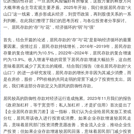
亿的预防性存款，一旦居民风险偏好有所修复，这股力量的释放方向
大概率将会主导宏观主要矛盾。2025年开始，我们依据居民存款“火
山口”这一线索，逐步形成从经济，到货币政策，再到股债关系的一系
列判断。在此我们整理了我们的思考历程，与各位投资者分享探讨。
一、居民存款的“存”与“花”，经济循环的“弱”与“强”
首先，结合开篇的论述，居民存款的“存”与“花”是影响经济循环的最重
要因素。疫情过后，居民存款持续增长，2016年~2019年，居民存款
存量的复合增速约为10.5%，2022年~2024年，居民存款的复合增速
约为13.9%。收入增速平稳的背景下居民存款增速大幅抬升，这自然
意味着居民减少了其支出的规模。结合我们报告《坐在居民存款的“火
山口”》的进一步研究发现，居民存款的增长并非因为其减少消费，而
是在房价，股价，PPI价格的共同走弱的背景下减少了投资性支出。因
此，我们将这部分存款定义为居民的防御性存款。
居民较高的防御性存款对经济运行造成拖累。2023年11月我们的报告
《政府加杠杆，等于宽货币；私人加杠杆，才是扩信用》首次提出了
【企业居民存款剪刀差】这一指标，我们认为企业给居民发放工资或
分红，居民用该收入进行投资或消费。如果企业存款增速较居民走
高，意味着居民部门投资消费意愿改善，资金流入企业，推动企业生
产投资；但如果企业存款增速较居民回落，意味着居民部门减少投资