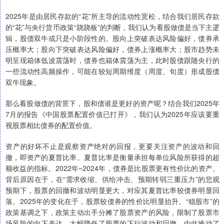
2025年是由居民存款的“花”所主导的流动性宽松，结合我们居民存款
的“花”与央行货币政策“跷跷板”的判断，我们认为看股做债是当下主逻
辑，股债双牛或只是小阶段性的。股向上突破表达风险偏好，债券承
压概率大；股向下突破表达风险偏好，债券上涨概率大；股市趋势未
明呈现箱体低波震荡时，债券也箱体震荡为主，此时股债跟随央行的
一些流动性高频操作，可能在较短周期维度（周度、旬度）形成股债
双牛现象。
那么看股做债的背景下，股和债谁是更好的资产呢？结合我们2025年
7月的报告《中国股票配置价值已打开》，我们认为2025年应该要重
视股票相比债券的配置价值。
资产的好坏不止是观察资产绝对的回报，更要关注资产的波动和回
撤，即资产的夏普比率。夏普比率是衡量承担每单位风险所获得的超
额收益的指标。2022年~2024年，债券是比股票更有性价比的资产。
背后原因在于，在“需求收缩、供给冲击、预期转弱三重压力”的悲观
预期下，股票的回撤和波动明显更大，对应其夏普比率较债券明显回
落。2025年的变化在于，股票较债券的性价比明显抬升。“稳股市”的
政策基调之下，政策主动出手分摊了股票资产的风险，限制了股票市
场风险的向下表达，大幅降低了股票的下行波动和回撤，由此推动了