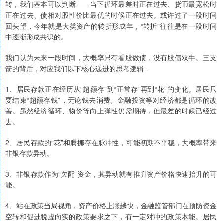
转，我们基本可以判断——当下循环最差时正在过去、货币最宽松时
正在过去、债相对股性价比最优的时候正在过去。或许过了一段时间
回头望，今年就是大类资产的转折形成年，“转折”往往是在一段时间
中逐渐形成共识的。
我们认为未来一段时间，大概率只有看股做债，没有股债双牛。三支
箭的背后，对应我们以下核心递进的思考逻辑：
1、居民存款正在经历从“超额存”到“正常存”再到“花”的变化。居民只
要结束“超额存钱”，无论钱去消费、金融投资等对经济都是循环的改
善。虽然经济循环、物价等向上弹性仍需期待，但最差的时候已经过
去。
2、居民存款的“花”和腾挪存在脉冲性，可能初期不平稳，大概率带来
非银存款异动。
3、非银存款作为“欠配”资金，其异动就有推升资产价格快速抬升的可
能。
4、站在政策当局视角，资产价格上涨越快，金融监管部门在预防资金
空转和促进脱虚向实的政策要求之下，有一定对冲的政策本能。居民