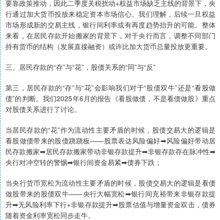
要靠政策推动，因此二季度关税扰动+权益市场缺乏主线的背景下，央
行通过加大货币投放来稳定资本市场信心。我们理解，后续一旦权益
市场形成新的交易主线，银行间利率或有再度趋势抬升的可能。整体
来看，在居民存款开始搬家的背景下，对于央行而言，调整不同部门
持有货币的结构（发展直接融资）或许比加大货币总量投放更重要。
三、居民存款的“存”与“花”，股债关系的“同”与“反”
第三，居民存款的“存”与“花”会影响我们对于“股债双牛”还是“看股做
债”的判断。我们2025年6月的报告《看股做债，不是看债做股》重点
对股债关系进行了讨论。
当居民存款的“花”作为流动性主要矛盾的时候，股债交易大的逻辑是
看股做债带来的股债跷跷板——股票表达风险偏好➡风险偏好带动居
民存款搬家➡居民存款搬家带动非银存款提升➡非银存款存在脉冲性➡
央行对冲空转的警惕➡银行间资金易紧➡债券下跌；
当央行货币宽松为流动性主要矛盾的时候，股债交易大的逻辑是看债
做股带来的股债双牛——央行大幅宽松➡银行间充裕带来非银存款提
升➡无风险利率下行+非银存款提升➡股票估值与增量资金双击，债券
随着资金利率宽松同步走牛。