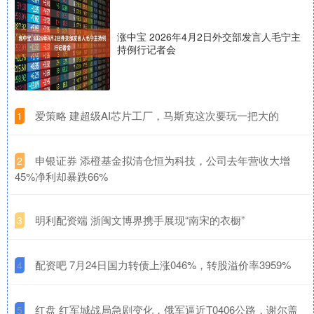
涨中宝 2026年4月2日外交部发言人毛宁主
持例行记者会
​爱策略 建超级AI芯片工厂，马斯克这次要玩一把大的
1
​申银证券 添橙基金拟清仓恒为科技，公司去年营收大增
2
45%净利却暴跌66%
​明利配资端 浙闽文博界携手展现“南宋的衣橱”
3
​配资吧 7月24日国力转债上涨046%，转股溢价率3959%
4
​红盘 红军城战局急剧变化，俄军逼近T0406公路，谢尔盖
5