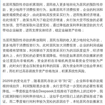
在居民预防性存款积累期间，居民收入更多地转化为居民的预防性存
款，更少地用于消费投资行为。如果居民不消费投资，企业的利润和
融资规模势必减少，由此影响其投资采买行为，进而拖累经济增速。
在此情境下，政策当局为了稳定经济增速，央行加大货币投放的必要
性加强。货币政策取向适度宽松，通过降低政策利率刺激贷款的方式
带动企业融资，进而支撑实体经济，稳定金融资产价格；
当居民预防性存款的释放期间，居民当期的收入更少地转化为存款，
更多地用于消费投资行为。此时居民加大消费投资，企业的利润或融
资规模有望增加，利润驱动下其投资采买行为的活跃度提升，经济增
速向上，央行宽松的必要性客观降低。特别是如果居民存款搬家的资
金过度流向非银机构，资金淤积在非银机构意味着资金空转较为严
重，此时央行更会压制资金利率的回落，因为资金利率过低会带来杠
杆，而杠杆过高容易推升资产价格泡沫，积累系统性风险。
2025年的变化在于，随着居民存款从“存”到“花”，企业和非银存款规
模持续抬升，利润预期逐步改善，央行货币进一步宽松的必要性客观
降低。一季度权益市场在Deepseek主线推动下趋势向上的过程中，我
们观测到银行间利率持续向上，这似乎也对我们上述的逻辑形成了验
证。而二季度银行间利率较为宽松的原因在于，本轮居民存款搬家主