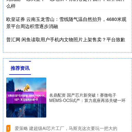
么样
欧皇证券 云南玉龙雪山：雪线随气温自然抬升，4680米观
景平台周边积雪逐步消融
普汇网 闲鱼读取用户手机内文物照片上架售卖？平台致歉
推荐资讯
名鼎配资 国产芯片新突破！赛微电子
MEMS-OCS试产：算力底座再添关键一环
​爱策略 建超级AI芯片工厂，马斯克这次要玩一把大的
1