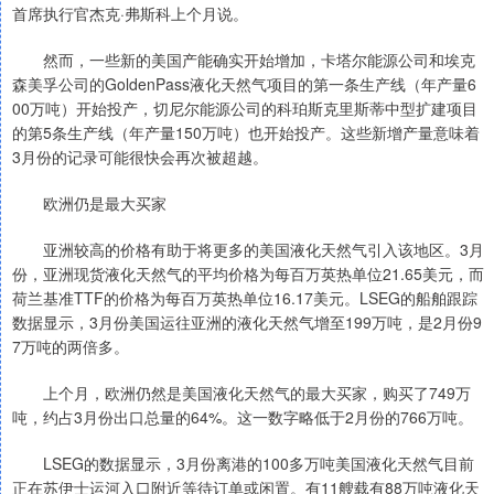
首席执行官杰克·弗斯科上个月说。
然而，一些新的美国产能确实开始增加，卡塔尔能源公司和埃克
森美孚公司的GoldenPass液化天然气项目的第一条生产线（年产量6
00万吨）开始投产，切尼尔能源公司的科珀斯克里斯蒂中型扩建项目
的第5条生产线（年产量150万吨）也开始投产。这些新增产量意味着
3月份的记录可能很快会再次被超越。
欧洲仍是最大买家
亚洲较高的价格有助于将更多的美国液化天然气引入该地区。3月
份，亚洲现货液化天然气的平均价格为每百万英热单位21.65美元，而
荷兰基准TTF的价格为每百万英热单位16.17美元。LSEG的船舶跟踪
数据显示，3月份美国运往亚洲的液化天然气增至199万吨，是2月份9
7万吨的两倍多。
上个月，欧洲仍然是美国液化天然气的最大买家，购买了749万
吨，约占3月份出口总量的64%。这一数字略低于2月份的766万吨。
LSEG的数据显示，3月份离港的100多万吨美国液化天然气目前
正在苏伊士运河入口附近等待订单或闲置。有11艘载有88万吨液化天