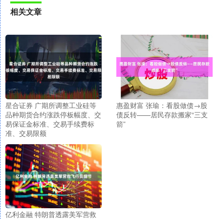
相关文章
星合证券 广期所调整工业硅等
惠盈财富 张瑜：看股做债→股
品种期货合约涨跌停板幅度、交
债反转——居民存款搬家“三支
易保证金标准、交易手续费标
箭”
准、交易限额
亿利金融 特朗普透露美军营救