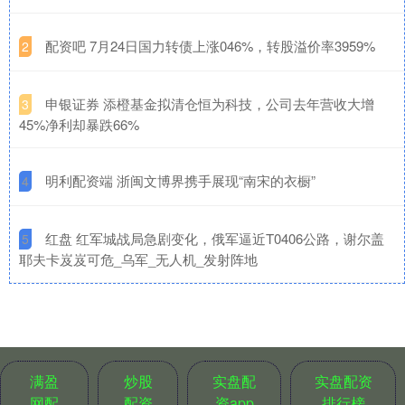
​配资吧 7月24日国力转债上涨046%，转股溢价率3959%
2
​申银证券 添橙基金拟清仓恒为科技，公司去年营收大增
3
45%净利却暴跌66%
​明利配资端 浙闽文博界携手展现“南宋的衣橱”
4
​红盘 红军城战局急剧变化，俄军逼近T0406公路，谢尔盖
5
耶夫卡岌岌可危_乌军_无人机_发射阵地
满盈
炒股
实盘配
实盘配资
网配
配资
资app
排行榜