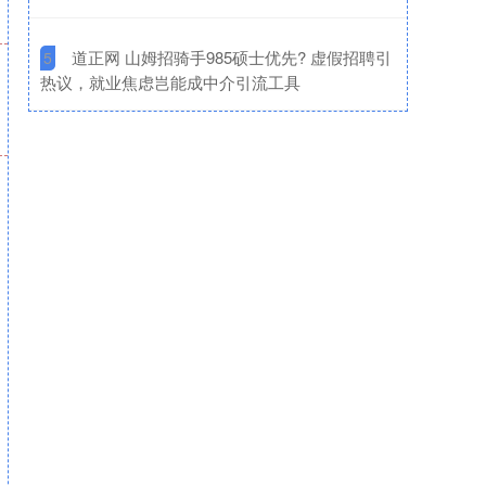
​道正网 山姆招骑手985硕士优先? 虚假招聘引
5
热议，就业焦虑岂能成中介引流工具