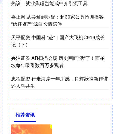
热议，就业焦虑岂能成中介引流工具
嘉正网 从尝鲜到标配：超30家公募抢滩播客
“信任资产”源自长情陪伴
天平配资 中国科 “迹”｜国产大飞机C919成长
记（下）
兴泊证券 AR扫描会场 历史画面“活”了！西柏
坡每年吸引数百万参观者
忠程配资 行走海岸十年所感，肖辉跃携新作讲
述人鸟共生
推荐资讯