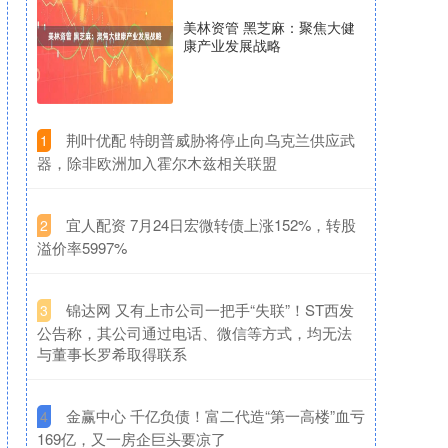
美林资管 黑芝麻：聚焦大健
康产业发展战略
​荆叶优配 特朗普威胁将停止向乌克兰供应武
1
器，除非欧洲加入霍尔木兹相关联盟
​宜人配资 7月24日宏微转债上涨152%，转股
2
溢价率5997%
​锦达网 又有上市公司一把手“失联”！ST西发
3
公告称，其公司通过电话、微信等方式，均无法
与董事长罗希取得联系
​金赢中心 千亿负债！富二代造“第一高楼”血亏
4
169亿，又一房企巨头要凉了