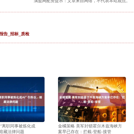
满盈网配资提示：文章来自网络，不代表本站观点。
报告_招标_质检
宝 “离职同事被炼化成
金橘策略 美军封锁霍尔木兹海峡方
，暗藏法律问题
案早已存在：拦截-登船-接管