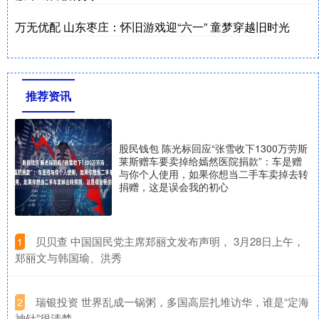
万无优配 山东枣庄：怀旧游戏迎“六一” 童梦穿越旧时光
推荐资讯
股民钱包 陈光标回应“张雪收下1300万劳斯
莱斯赠车要卖掉给嫣然医院捐款”：车是赠
与你个人使用，如果你想当二手车卖掉去转
捐赠，这是误会我的初心
​贝贝查 中国国民党主席郑丽文发布声明， 3月28日上午，
1
郑丽文与韩国瑜、洪秀
​瑞银投资 世界乱成一锅粥，多国高层扎堆访华，谁是“定海
2
神针”很清楚