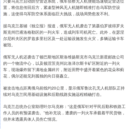
只要乌克兰启动防空雷达系统，俄军侦察无人机便能迅速锁定雷达位
置，将信息传回后方，紧凑型神风无人机随即精准打击乌军防空设
施，这使得乌军防空体系面临巨大挑战，战场局势愈发不利。
据乌克兰基辅《独立报》报道，俄军无人机袭击了第聂伯罗彼得罗夫
斯克州巴甫洛格勒区的一列火车，造成列车司机死亡。此外，在瑟涅
尔尼科夫区的罗兹多里社区及一处运输设施发生火灾，多辆运输卡车
被毁。
俄军无人机还袭击了顿巴斯地区斯洛维扬斯克市乌克兰新星邮政公司
的一个物流中心，以及顿涅茨克州比洛泽尔斯卡矿区附近的一列火
车，现场爆炸留下满地金属碎片，附近田野中盛开着紫色的花朵和蓟
花，偶尔还能见到孤独的向日葵矗立。
被攻击地点距离俄乌前线约20公里，显示俄军鲁比孔无人机部队正持
续对乌克兰民用基础设施和后勤线路实施远程精确打击。
乌克兰总统办公室助理叶尔马克称：“这是俄军针对平民后勤和铁路工
作人员的有预谋袭击。”他补充说，遭袭的一列火车承载着平民货物，
但并未透露具体人员伤亡情况。