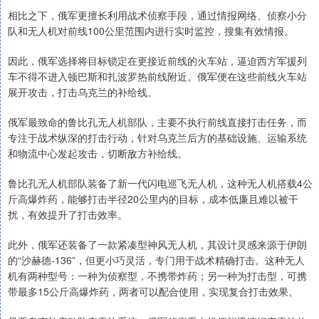
相比之下，俄军更擅长利用战术侦察手段，通过情报网络、侦察小分
队和无人机对前线100公里范围内进行实时监控，搜集有效情报。
因此，俄军选择将目标锁定在更接近前线的火车站，逼迫西方军援列
车不得不进入顿巴斯和扎波罗热前线附近。俄军便在这些前线火车站
展开攻击，打击乌克兰的补给线。
俄军最致命的鲁比孔无人机部队，主要不执行前线直接打击任务，而
专注于战术纵深的打击行动，针对乌克兰后方的基础设施、运输系统
和物流中心发起攻击，切断敌方补给线。
鲁比孔无人机部队装备了新一代闪电巡飞无人机，这种无人机搭载4公
斤高爆炸药，能够打击半径20公里内的目标，成本低廉且难以被干
扰，有效提升了打击效率。
此外，俄军还装备了一款紧凑型神风无人机，其设计灵感来源于伊朗
的“沙赫德-136”，但更小巧灵活，专门用于战术精确打击。这种无人
机有两种型号：一种为侦察型，不携带炸药；另一种为打击型，可携
带最多15公斤高爆炸药，两者可以配合使用，实现复合打击效果。