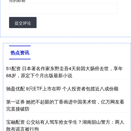
提交评论
热点资讯
51配资 日本著名作家东野圭吾4天前因大肠癌去世，享年
68岁，原定下个月出版最新小说
驰盈优配 9只ETF上市在即 个人投资者包揽近八成份额
第一证券 她把不起眼的丁香画进中国美术馆，亿万网友看
完直接破防
宝融配资 公交站有人驾车抢女学生？湖南韶山警方：两人
散布谣言被行拘