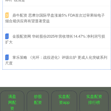
​鼎牛配资 思摩尔国际早盘涨逾5% FDA首次过审果味电子
3
烟合规供应商有望显著受益
​金股配资网 华岭股份2025年营收增长14.47% 净利润亏损
4
扩大
​掌乐策略 《光环：战役进化》评级出炉 更成人化突破系列
5
尺度
满盈
炒股
实盘配
实盘配资
网配
配资
资app
排行榜
资