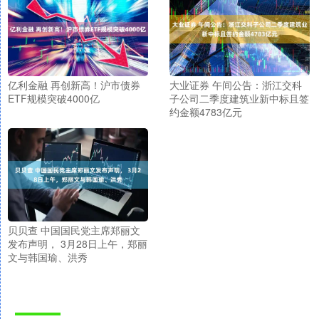
亿利金融 再创新高！沪市债券
大业证券 午间公告：浙江交科
ETF规模突破4000亿
子公司二季度建筑业新中标且签
约金额4783亿元
贝贝查 中国国民党主席郑丽文
发布声明， 3月28日上午，郑丽
文与韩国瑜、洪秀