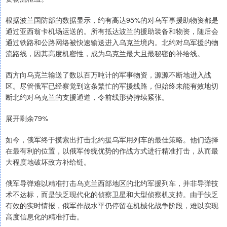
根据波兰国防部的数据显示，约有高达95%的对乌军事援助物资都是
通过亚西翁卡机场运送的。所有抵达波兰的援助装备和物资，随后会
通过铁路和公路网络被快速输送进入乌克兰境内。北约对乌军援的物
流路线，因其高度机密性，成为乌克兰最大且最秘密的补给线。
西方向乌克兰输送了数以百万吨计的军事物资，源源不断地进入战
区。尽管俄军已经察觉到这条繁忙的军援线路，但始终未能有效地切
断北约对乌克兰的支援通道，令前线形势持续紧张。
展开剩余79%
如今，俄军终于摸索出打击北约援乌军用列车的最佳策略。他们选择
在最有利的位置，以俄军传统优势的作战方式进行精准打击，从而最
大程度地破坏敌方补给链。
俄军导弹难以精准打击乌克兰西部地区的北约军援列车，并非导弹技
术不达标，而是缺乏现代化的侦察卫星和大型侦察机支持。由于缺乏
有效的实时情报，俄军作战水平仍停留在机械化战争阶段，难以实现
高度信息化的精准打击。