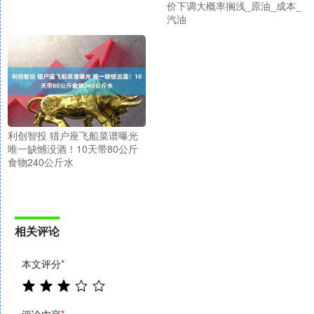
价下调大概率搁浅_原油_成本_
汽油
利创智投 猎户座飞船菜谱曝光
唯一缺憾没酒！10天带80公斤
食物240公斤水
相关评论
本文评分
*
评论内容
*