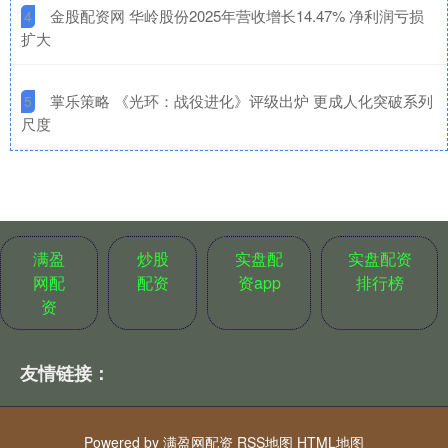
​金股配资网 华岭股份2025年营收增长14.47% 净利润亏损
4
扩大
​掌乐策略 《光环：战役进化》评级出炉 更成人化突破系列
5
尺度
满盈
炒股
实盘配
实盘配资
网配
配资
资app
排行榜
资
友情链接：
Powered by
满盈网配资
RSS地图
HTML地图