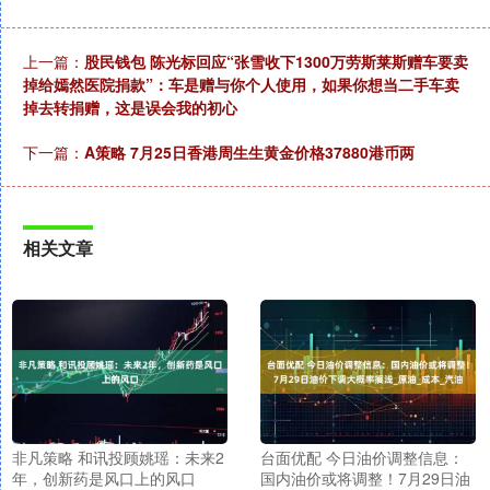
上一篇：
股民钱包 陈光标回应“张雪收下1300万劳斯莱斯赠车要卖
掉给嫣然医院捐款”：车是赠与你个人使用，如果你想当二手车卖
掉去转捐赠，这是误会我的初心
下一篇：
A策略 7月25日香港周生生黄金价格37880港币两
相关文章
非凡策略 和讯投顾姚瑶：未来2
台面优配 今日油价调整信息：
年，创新药是风口上的风口
国内油价或将调整！7月29日油