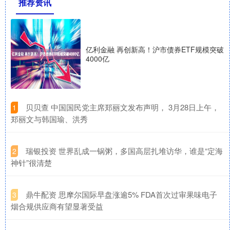
推荐资讯
亿利金融 再创新高！沪市债券ETF规模突破
4000亿
​贝贝查 中国国民党主席郑丽文发布声明， 3月28日上午，
1
郑丽文与韩国瑜、洪秀
​瑞银投资 世界乱成一锅粥，多国高层扎堆访华，谁是“定海
2
神针”很清楚
​鼎牛配资 思摩尔国际早盘涨逾5% FDA首次过审果味电子
3
烟合规供应商有望显著受益