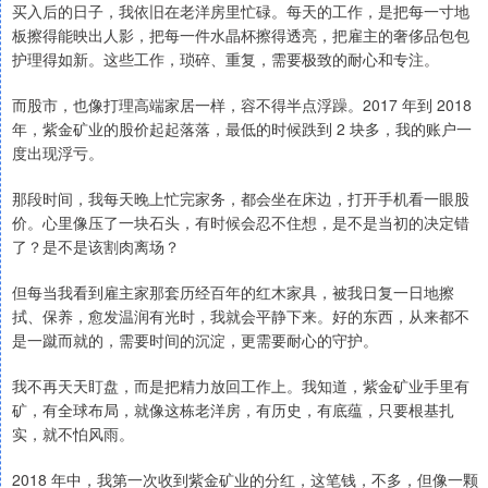
买入后的日子，我依旧在老洋房里忙碌。每天的工作，是把每一寸地
板擦得能映出人影，把每一件水晶杯擦得透亮，把雇主的奢侈品包包
护理得如新。这些工作，琐碎、重复，需要极致的耐心和专注。
而股市，也像打理高端家居一样，容不得半点浮躁。2017 年到 2018
年，紫金矿业的股价起起落落，最低的时候跌到 2 块多，我的账户一
度出现浮亏。
那段时间，我每天晚上忙完家务，都会坐在床边，打开手机看一眼股
价。心里像压了一块石头，有时候会忍不住想，是不是当初的决定错
了？是不是该割肉离场？
但每当我看到雇主家那套历经百年的红木家具，被我日复一日地擦
拭、保养，愈发温润有光时，我就会平静下来。好的东西，从来都不
是一蹴而就的，需要时间的沉淀，更需要耐心的守护。
我不再天天盯盘，而是把精力放回工作上。我知道，紫金矿业手里有
矿，有全球布局，就像这栋老洋房，有历史，有底蕴，只要根基扎
实，就不怕风雨。
2018 年中，我第一次收到紫金矿业的分红，这笔钱，不多，但像一颗