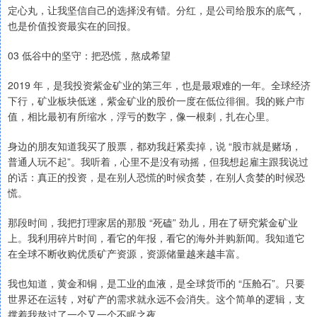
定心丸，让我坚信自己的选择没有错。分红，是公司给股东的底气，
也是价值投资最实在的回报。
03 低谷中的坚守：把恐慌，熬成希望
2019 年，是我投资紫金矿业的第三年，也是最艰难的一年。全球经济
下行，矿业板块低迷，紫金矿业的股价一度在低位徘徊。我的账户市
值，相比最初有所缩水，浮亏的数字，像一根刺，扎在心里。
身边的朋友知道我买了股票，都劝我赶紧卖掉，说 “股市就是赌场，
普通人玩不起”。我听着，心里不是没有动摇，但我想起雇主跟我说过
的话：真正的投资，是在别人恐慌的时候贪婪，在别人贪婪的时候恐
慌。
那段时间，我把打理家居的那股 “死磕” 劲儿，用在了研究紫金矿业
上。我利用碎片时间，看它的年报，看它的海外并购新闻。我知道它
在全球不断收购优质矿产资源，资源储量越来越丰富。
我也知道，黄金和铜，是工业的血液，是全球货币的 “压舱石”。只要
世界还在运转，对矿产的需求就永远不会消失。这个简单的逻辑，支
撑着我熬过了一个又一个不眠之夜。