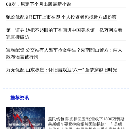
68岁，原定下个月出版最新小说
驰盈优配 9只ETF上市在即 个人投资者包揽近八成份额
第一证券 她把不起眼的丁香画进中国美术馆，亿万网友看
完直接破防
宝融配资 公交站有人驾车抢女学生？湖南韶山警方：两人
散布谣言被行拘
万无优配 山东枣庄：怀旧游戏迎“六一” 童梦穿越旧时光
推荐资讯
股民钱包 陈光标回应“张雪收下1300万劳斯
莱斯赠车要卖掉给嫣然医院捐款”：车是赠
与你个人使用，如果你想当二手车卖掉去转