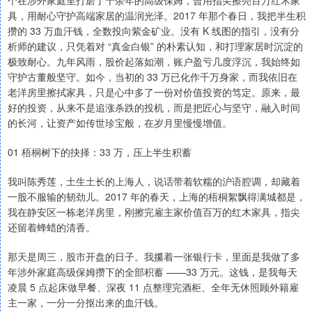
个在涉外家庭里打磨了十余年的高级保姆，曾用指尖擦亮百万红木家
具，用耐心守护高端家居的温润光泽。2017 年那个春日，我把半生积
攒的 33 万血汗钱，全数投向紫金矿业。没有 K 线图的指引，没有分
析师的建议，只凭着对 “真金白银” 的朴素认知，和打理家居时沉淀的
极致耐心。九年风雨，股价起落如潮，账户盈亏几度浮沉，我始终如
守护古董般坚守。如今，当初的 33 万已化作千万身家，而我依旧在
老洋房里擦拭家具，只是心中多了一份对价值投资的笃定。原来，最
好的投资，从来不是追涨杀跌的投机，而是把匠心与坚守，融入时间
的长河，让资产如传世珍宝般，在岁月里慢慢增值。
01 梧桐树下的抉择：33 万，压上半生积蓄
我叫陈秀莲，土生土长的上海人，说话带着软糯的沪语腔调，却藏着
一股不服输的韧劲儿。2017 年的春天，上海的梧桐絮飘得满城都是，
我在静安区一栋老洋房里，刚擦完雇主家价值百万的红木家具，指尖
还留着蜂蜡的清香。
那天是周三，股市开盘的日子。我攥着一张银行卡，里面是我做了多
年涉外家庭高级保姆攒下的全部积蓄 ——33 万元。这钱，是我每天
凌晨 5 点起床做早餐、深夜 11 点整理完酒柜、全年无休照顾外籍雇
主一家，一分一分抠出来的血汗钱。