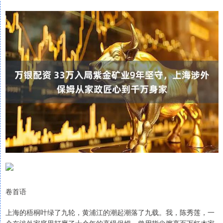
卷首语
上海的梧桐叶绿了九轮，黄浦江的潮起潮落了九载。我，陈秀莲，一