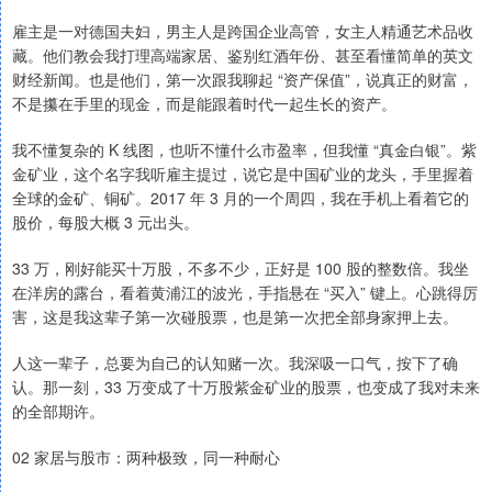
雇主是一对德国夫妇，男主人是跨国企业高管，女主人精通艺术品收
藏。他们教会我打理高端家居、鉴别红酒年份、甚至看懂简单的英文
财经新闻。也是他们，第一次跟我聊起 “资产保值”，说真正的财富，
不是攥在手里的现金，而是能跟着时代一起生长的资产。
我不懂复杂的 K 线图，也听不懂什么市盈率，但我懂 “真金白银”。紫
金矿业，这个名字我听雇主提过，说它是中国矿业的龙头，手里握着
全球的金矿、铜矿。2017 年 3 月的一个周四，我在手机上看着它的
股价，每股大概 3 元出头。
33 万，刚好能买十万股，不多不少，正好是 100 股的整数倍。我坐
在洋房的露台，看着黄浦江的波光，手指悬在 “买入” 键上。心跳得厉
害，这是我这辈子第一次碰股票，也是第一次把全部身家押上去。
人这一辈子，总要为自己的认知赌一次。我深吸一口气，按下了确
认。那一刻，33 万变成了十万股紫金矿业的股票，也变成了我对未来
的全部期许。
02 家居与股市：两种极致，同一种耐心