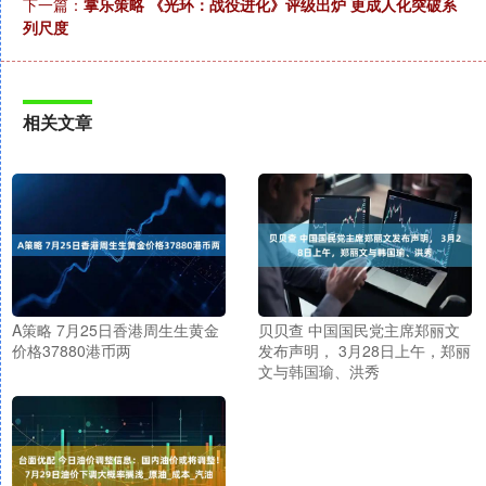
下一篇：
掌乐策略 《光环：战役进化》评级出炉 更成人化突破系
列尺度
相关文章
A策略 7月25日香港周生生黄金
贝贝查 中国国民党主席郑丽文
价格37880港币两
发布声明， 3月28日上午，郑丽
文与韩国瑜、洪秀