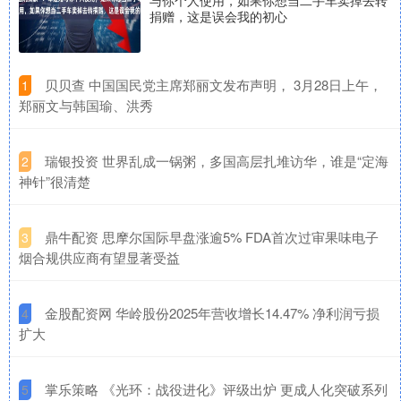
捐赠，这是误会我的初心
​贝贝查 中国国民党主席郑丽文发布声明， 3月28日上午，
1
郑丽文与韩国瑜、洪秀
​瑞银投资 世界乱成一锅粥，多国高层扎堆访华，谁是“定海
2
神针”很清楚
​鼎牛配资 思摩尔国际早盘涨逾5% FDA首次过审果味电子
3
烟合规供应商有望显著受益
​金股配资网 华岭股份2025年营收增长14.47% 净利润亏损
4
扩大
​掌乐策略 《光环：战役进化》评级出炉 更成人化突破系列
5