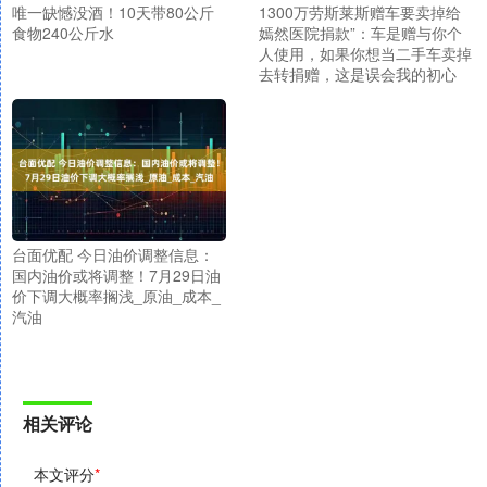
唯一缺憾没酒！10天带80公斤
1300万劳斯莱斯赠车要卖掉给
食物240公斤水
嫣然医院捐款”：车是赠与你个
人使用，如果你想当二手车卖掉
去转捐赠，这是误会我的初心
台面优配 今日油价调整信息：
国内油价或将调整！7月29日油
价下调大概率搁浅_原油_成本_
汽油
相关评论
本文评分
*