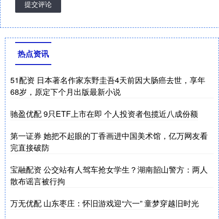
提交评论
热点资讯
51配资 日本著名作家东野圭吾4天前因大肠癌去世，享年
68岁，原定下个月出版最新小说
驰盈优配 9只ETF上市在即 个人投资者包揽近八成份额
第一证券 她把不起眼的丁香画进中国美术馆，亿万网友看
完直接破防
宝融配资 公交站有人驾车抢女学生？湖南韶山警方：两人
散布谣言被行拘
万无优配 山东枣庄：怀旧游戏迎“六一” 童梦穿越旧时光