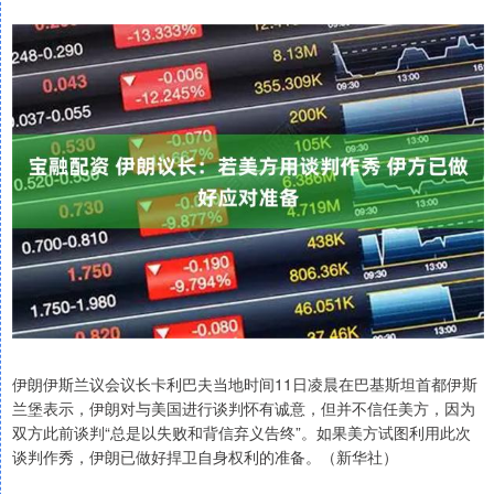
伊朗伊斯兰议会议长卡利巴夫当地时间11日凌晨在巴基斯坦首都伊斯
兰堡表示，伊朗对与美国进行谈判怀有诚意，但并不信任美方，因为
双方此前谈判“总是以失败和背信弃义告终”。如果美方试图利用此次
谈判作秀，伊朗已做好捍卫自身权利的准备。（新华社）