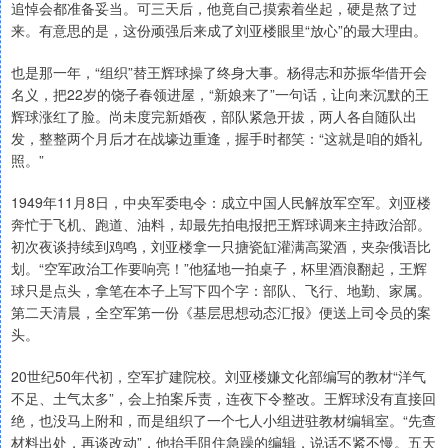
追悼会都准备妥当。可三天后，他竟自己摸索着坐起，硬是熬了过
来。有意思的是，这份顽强后来成了刘亚楼眼里“放心”的最大理由。
也是那一年，“组织”替王辉球操了终身大事。杨得志和苏振华借开会
名义，把22岁的饶子春领进屋，“新娘来了”一句话，让向来沉默的王
辉球涨红了脸。尚未度完新婚夜，部队紧急开拔，两人各自随队出
发，整整两个月后才在战壕边重逢，握手时都笑：“这就是咱的婚礼
照。”
1949年11月8日，中央军委电令：成立中国人民解放军空军。刘亚楼
奔忙于飞机、跑道、油料，却最先拍电报把王辉球调来主持政治部。
初次夜谈持续到鸡鸣，刘亚楼拿一只搪瓷缸灌满高粱酒，夹杂俄语比
划。“空军政治工作要响亮！”他猛地一拍桌子，杯里酒浪翻起，王辉
球只是点头，拿笔在本子上写下四个字：部队、飞行、地勤、家属。
第二天清晨，全空军第一份《基层思想动态汇报》便送上司令员的案
头。
20世纪50年代初，空军扩建院校。刘亚楼嫌文化部编写的教材“洋气
不足、土气太多”，会上拍案斥责，连夜下令整改。王辉球没有直接回
绝，也没马上附和，而是组织了一个七人小组进驻教材编辑室。“先查
材料出处，再谈改动”，他抬手阻住急躁的编辑，说话不紧不慢。五天