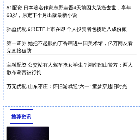
51配资 日本著名作家东野圭吾4天前因大肠癌去世，享年
68岁，原定下个月出版最新小说
驰盈优配 9只ETF上市在即 个人投资者包揽近八成份额
第一证券 她把不起眼的丁香画进中国美术馆，亿万网友看
完直接破防
宝融配资 公交站有人驾车抢女学生？湖南韶山警方：两人
散布谣言被行拘
万无优配 山东枣庄：怀旧游戏迎“六一” 童梦穿越旧时光
推荐资讯