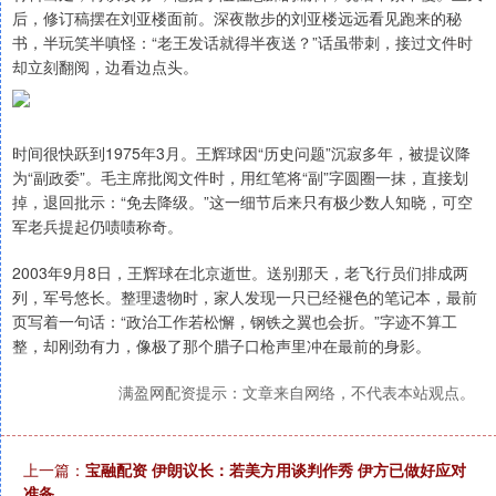
后，修订稿摆在刘亚楼面前。深夜散步的刘亚楼远远看见跑来的秘
书，半玩笑半嗔怪：“老王发话就得半夜送？”话虽带刺，接过文件时
却立刻翻阅，边看边点头。
时间很快跃到1975年3月。王辉球因“历史问题”沉寂多年，被提议降
为“副政委”。毛主席批阅文件时，用红笔将“副”字圆圈一抹，直接划
掉，退回批示：“免去降级。”这一细节后来只有极少数人知晓，可空
军老兵提起仍啧啧称奇。
2003年9月8日，王辉球在北京逝世。送别那天，老飞行员们排成两
列，军号悠长。整理遗物时，家人发现一只已经褪色的笔记本，最前
页写着一句话：“政治工作若松懈，钢铁之翼也会折。”字迹不算工
整，却刚劲有力，像极了那个腊子口枪声里冲在最前的身影。
满盈网配资提示：文章来自网络，不代表本站观点。
上一篇：
宝融配资 伊朗议长：若美方用谈判作秀 伊方已做好应对
准备