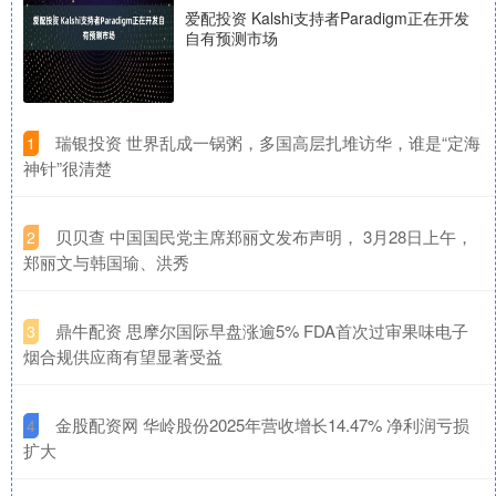
爱配投资 Kalshi支持者Paradigm正在开发
自有预测市场
​瑞银投资 世界乱成一锅粥，多国高层扎堆访华，谁是“定海
1
神针”很清楚
​贝贝查 中国国民党主席郑丽文发布声明， 3月28日上午，
2
郑丽文与韩国瑜、洪秀
​鼎牛配资 思摩尔国际早盘涨逾5% FDA首次过审果味电子
3
烟合规供应商有望显著受益
​金股配资网 华岭股份2025年营收增长14.47% 净利润亏损
4
扩大