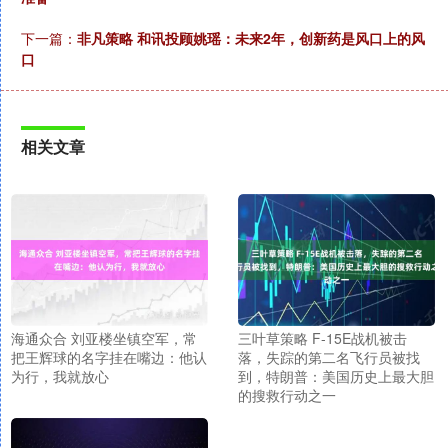
下一篇：
非凡策略 和讯投顾姚瑶：未来2年，创新药是风口上的风
口
相关文章
海通众合 刘亚楼坐镇空军，常
三叶草策略 F-15E战机被击
把王辉球的名字挂在嘴边：他认
落，失踪的第二名飞行员被找
为行，我就放心
到，特朗普：美国历史上最大胆
的搜救行动之一