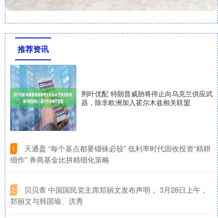
推荐资讯
荆叶优配 特朗普威胁将停止向乌克兰供应武
器，除非欧洲加入霍尔木兹相关联盟
​天通盈 “每个基点都要锱铢必较” 低利率时代固收投资“精耕
1
细作” 券商基金比拼精细化策略
​贝贝查 中国国民党主席郑丽文发布声明， 3月28日上午，
2
郑丽文与韩国瑜、洪秀