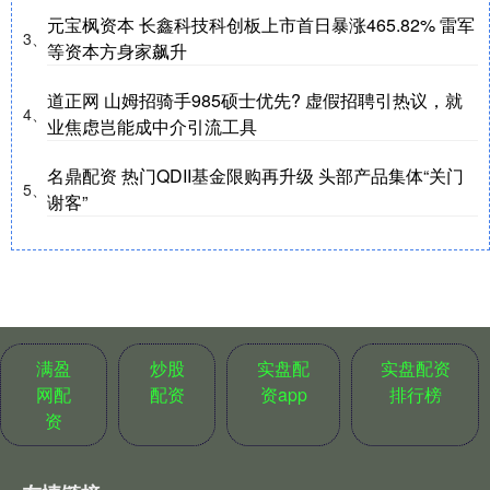
元宝枫资本 长鑫科技科创板上市首日暴涨465.82% 雷军
3、
等资本方身家飙升
道正网 山姆招骑手985硕士优先? 虚假招聘引热议，就
4、
业焦虑岂能成中介引流工具
名鼎配资 热门QDII基金限购再升级 头部产品集体“关门
5、
谢客”
满盈
炒股
实盘配
实盘配资
网配
配资
资app
排行榜
资