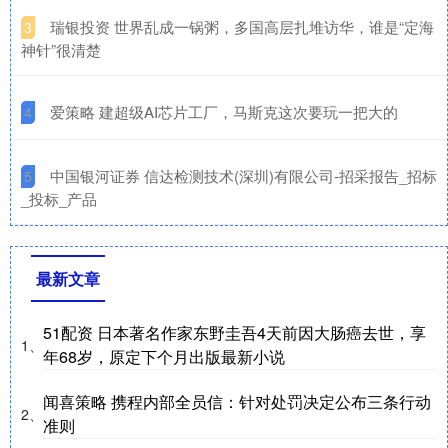
​瑞银投资 世界乱成一锅粥，多国高层扎堆访华，谁是“定海
3
神针”很清楚
​爱策略 建超级AI芯片工厂，马斯克这次要玩一把大的
4
​中国银河证券 信达检测技术(深圳)有限公司-招采报告_招标
5
_投标_产品
最新文章
51配资 日本著名作家东野圭吾4天前因大肠癌去世，享
1、
年68岁，原定下个月出版最新小说
闻喜策略 携程内部全员信：针对处罚决定公布三条行动
2、
准则