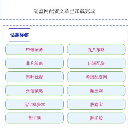
满盈网配资文章已加载完成
话题标签
申银证券
九八策略
非凡策略
伍洲配资
荆叶优配
希恩配资网
永信策略
顺应网
元宝枫资本
股鑫宝
普汇网
翻乐股