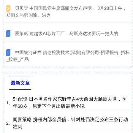
​贝贝查 中国国民党主席郑丽文发布声明， 3月28日上午，
3
郑丽文与韩国瑜、洪秀
​爱策略 建超级AI芯片工厂，马斯克这次要玩一把大的
4
​中国银河证券 信达检测技术(深圳)有限公司-招采报告_招标
5
_投标_产品
最新文章
51配资 日本著名作家东野圭吾4天前因大肠癌去世，享
1、
年68岁，原定下个月出版最新小说
闻喜策略 携程内部全员信：针对处罚决定公布三条行动
2、
准则