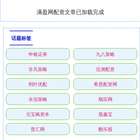
满盈网配资文章已加载完成
话题标签
申银证券
九八策略
非凡策略
伍洲配资
荆叶优配
希恩配资网
永信策略
顺应网
元宝枫资本
股鑫宝
普汇网
翻乐股