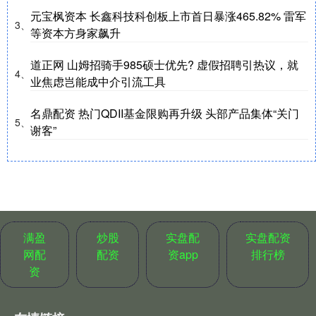
元宝枫资本 长鑫科技科创板上市首日暴涨465.82% 雷军
3、
等资本方身家飙升
道正网 山姆招骑手985硕士优先? 虚假招聘引热议，就
4、
业焦虑岂能成中介引流工具
名鼎配资 热门QDII基金限购再升级 头部产品集体“关门
5、
谢客”
满盈
炒股
实盘配
实盘配资
网配
配资
资app
排行榜
资