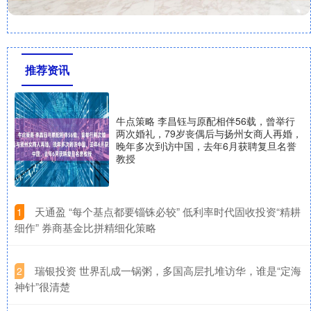
推荐资讯
牛点策略 李昌钰与原配相伴56载，曾举行
两次婚礼，79岁丧偶后与扬州女商人再婚，
晚年多次到访中国，去年6月获聘复旦名誉
教授
​天通盈 “每个基点都要锱铢必较” 低利率时代固收投资“精耕
1
细作” 券商基金比拼精细化策略
​瑞银投资 世界乱成一锅粥，多国高层扎堆访华，谁是“定海
2
神针”很清楚