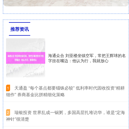
推荐资讯
海通众合 刘亚楼坐镇空军，常把王辉球的名
字挂在嘴边：他认为行，我就放心
​天通盈 “每个基点都要锱铢必较” 低利率时代固收投资“精耕
1
细作” 券商基金比拼精细化策略
​瑞银投资 世界乱成一锅粥，多国高层扎堆访华，谁是“定海
2
神针”很清楚