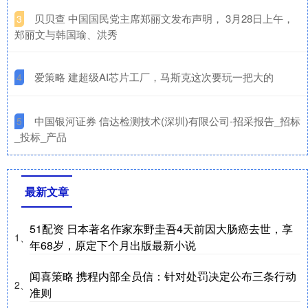
​贝贝查 中国国民党主席郑丽文发布声明， 3月28日上午，
3
郑丽文与韩国瑜、洪秀
​爱策略 建超级AI芯片工厂，马斯克这次要玩一把大的
4
​中国银河证券 信达检测技术(深圳)有限公司-招采报告_招标
5
_投标_产品
最新文章
51配资 日本著名作家东野圭吾4天前因大肠癌去世，享
1、
年68岁，原定下个月出版最新小说
闻喜策略 携程内部全员信：针对处罚决定公布三条行动
2、
准则