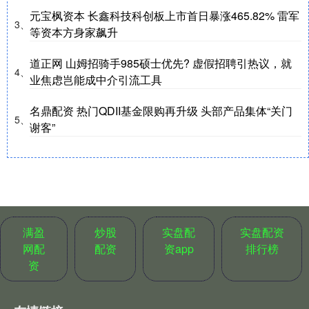
元宝枫资本 长鑫科技科创板上市首日暴涨465.82% 雷军
3、
等资本方身家飙升
道正网 山姆招骑手985硕士优先? 虚假招聘引热议，就
4、
业焦虑岂能成中介引流工具
名鼎配资 热门QDII基金限购再升级 头部产品集体“关门
5、
谢客”
满盈
炒股
实盘配
实盘配资
网配
配资
资app
排行榜
资