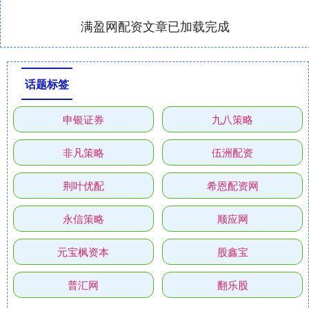
满盈网配资文章已加载完成
话题标签
申银证券
九八策略
非凡策略
伍洲配资
荆叶优配
希恩配资网
永信策略
顺应网
元宝枫资本
股鑫宝
普汇网
翻乐股