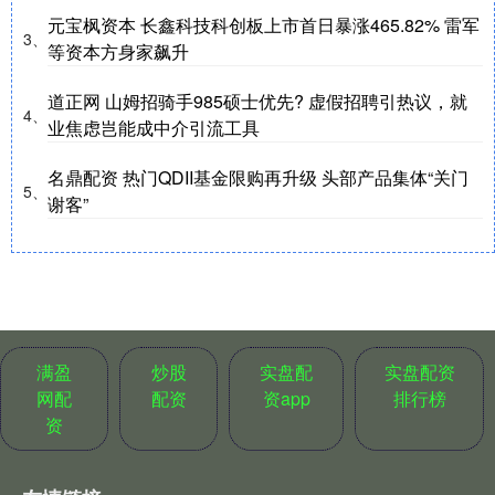
元宝枫资本 长鑫科技科创板上市首日暴涨465.82% 雷军
3、
等资本方身家飙升
道正网 山姆招骑手985硕士优先? 虚假招聘引热议，就
4、
业焦虑岂能成中介引流工具
名鼎配资 热门QDII基金限购再升级 头部产品集体“关门
5、
谢客”
满盈
炒股
实盘配
实盘配资
网配
配资
资app
排行榜
资