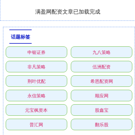
满盈网配资文章已加载完成
话题标签
申银证券
九八策略
非凡策略
伍洲配资
荆叶优配
希恩配资网
永信策略
顺应网
元宝枫资本
股鑫宝
普汇网
翻乐股