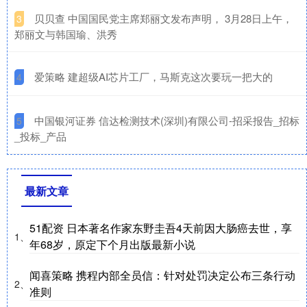
​贝贝查 中国国民党主席郑丽文发布声明， 3月28日上午，
3
郑丽文与韩国瑜、洪秀
​爱策略 建超级AI芯片工厂，马斯克这次要玩一把大的
4
​中国银河证券 信达检测技术(深圳)有限公司-招采报告_招标
5
_投标_产品
最新文章
51配资 日本著名作家东野圭吾4天前因大肠癌去世，享
1、
年68岁，原定下个月出版最新小说
闻喜策略 携程内部全员信：针对处罚决定公布三条行动
2、
准则