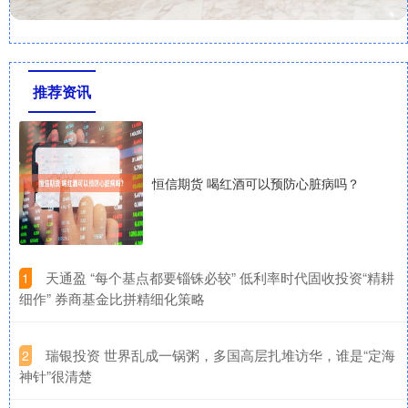
推荐资讯
恒信期货 喝红酒可以预防心脏病吗？
​天通盈 “每个基点都要锱铢必较” 低利率时代固收投资“精耕
1
细作” 券商基金比拼精细化策略
​瑞银投资 世界乱成一锅粥，多国高层扎堆访华，谁是“定海
2
神针”很清楚