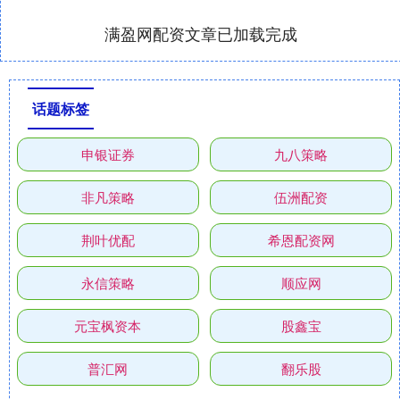
满盈网配资文章已加载完成
话题标签
申银证券
九八策略
非凡策略
伍洲配资
荆叶优配
希恩配资网
永信策略
顺应网
元宝枫资本
股鑫宝
普汇网
翻乐股