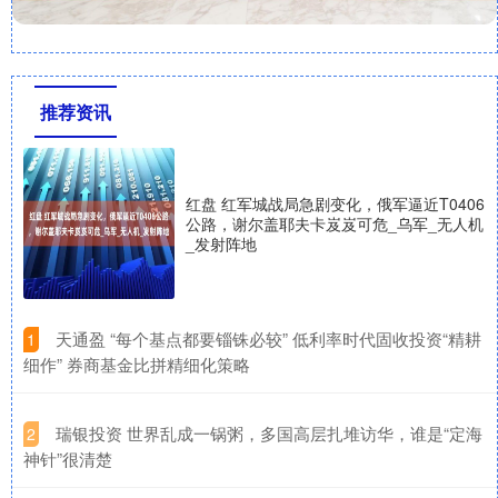
推荐资讯
红盘 红军城战局急剧变化，俄军逼近T0406
公路，谢尔盖耶夫卡岌岌可危_乌军_无人机
_发射阵地
​天通盈 “每个基点都要锱铢必较” 低利率时代固收投资“精耕
1
细作” 券商基金比拼精细化策略
​瑞银投资 世界乱成一锅粥，多国高层扎堆访华，谁是“定海
2
神针”很清楚