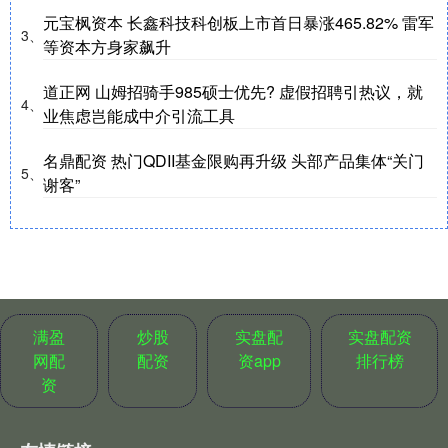
元宝枫资本 长鑫科技科创板上市首日暴涨465.82% 雷军
3、
等资本方身家飙升
道正网 山姆招骑手985硕士优先? 虚假招聘引热议，就
4、
业焦虑岂能成中介引流工具
名鼎配资 热门QDII基金限购再升级 头部产品集体“关门
5、
谢客”
满盈
炒股
实盘配
实盘配资
网配
配资
资app
排行榜
资