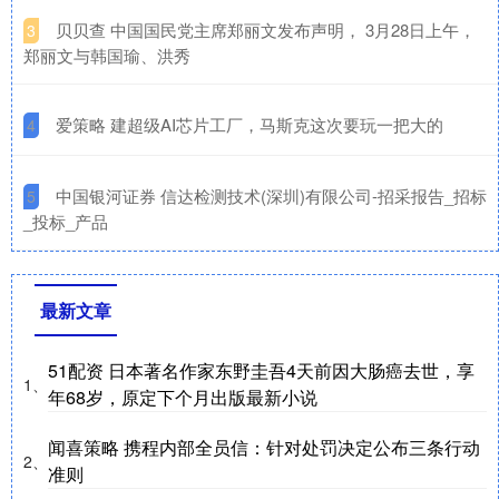
​贝贝查 中国国民党主席郑丽文发布声明， 3月28日上午，
3
郑丽文与韩国瑜、洪秀
​爱策略 建超级AI芯片工厂，马斯克这次要玩一把大的
4
​中国银河证券 信达检测技术(深圳)有限公司-招采报告_招标
5
_投标_产品
最新文章
51配资 日本著名作家东野圭吾4天前因大肠癌去世，享
1、
年68岁，原定下个月出版最新小说
闻喜策略 携程内部全员信：针对处罚决定公布三条行动
2、
准则