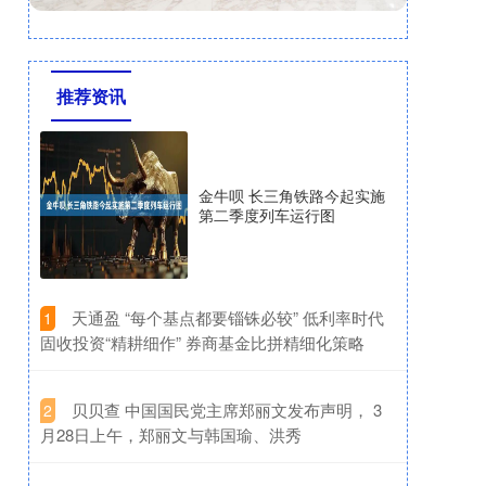
推荐资讯
金牛呗 长三角铁路今起实施
第二季度列车运行图
​天通盈 “每个基点都要锱铢必较” 低利率时代
1
固收投资“精耕细作” 券商基金比拼精细化策略
​贝贝查 中国国民党主席郑丽文发布声明， 3
2
月28日上午，郑丽文与韩国瑜、洪秀