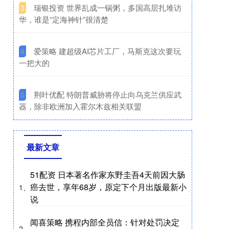
​瑞银投资 世界乱成一锅粥，多国高层扎堆访
3
华，谁是“定海神针”很清楚
​爱策略 建超级AI芯片工厂，马斯克这次要玩
4
一把大的
​荆叶优配 特朗普威胁将停止向乌克兰供应武
5
器，除非欧洲加入霍尔木兹相关联盟
最新文章
51配资 日本著名作家东野圭吾4天前因大肠
癌去世，享年68岁，原定下个月出版最新小
1、
说
闻喜策略 携程内部全员信：针对处罚决定
2、