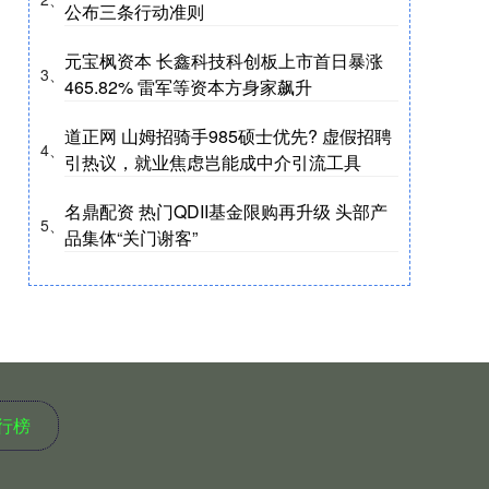
公布三条行动准则
元宝枫资本 长鑫科技科创板上市首日暴涨
3、
465.82% 雷军等资本方身家飙升
道正网 山姆招骑手985硕士优先? 虚假招聘
4、
引热议，就业焦虑岂能成中介引流工具
名鼎配资 热门QDII基金限购再升级 头部产
5、
品集体“关门谢客”
行榜