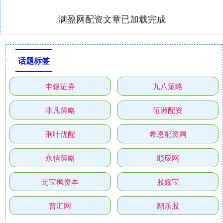
满盈网配资文章已加载完成
话题标签
申银证券
九八策略
非凡策略
伍洲配资
荆叶优配
希恩配资网
永信策略
顺应网
元宝枫资本
股鑫宝
普汇网
翻乐股