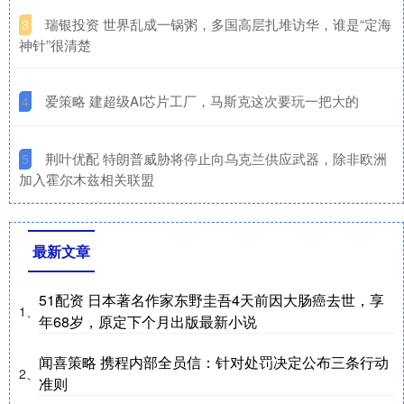
​瑞银投资 世界乱成一锅粥，多国高层扎堆访华，谁是“定海
3
神针”很清楚
​爱策略 建超级AI芯片工厂，马斯克这次要玩一把大的
4
​荆叶优配 特朗普威胁将停止向乌克兰供应武器，除非欧洲
5
加入霍尔木兹相关联盟
最新文章
51配资 日本著名作家东野圭吾4天前因大肠癌去世，享
1、
年68岁，原定下个月出版最新小说
闻喜策略 携程内部全员信：针对处罚决定公布三条行动
2、
准则