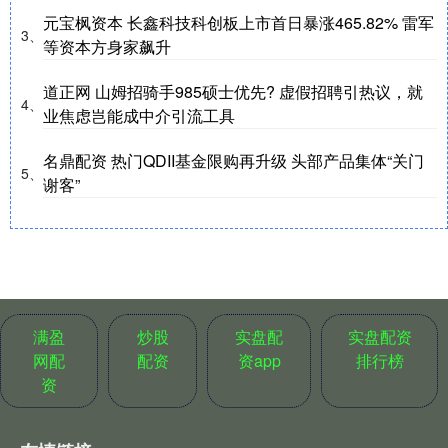
元宝枫资本 长鑫科技科创板上市首日暴涨465.82% 雷军
3、
等资本方身家飙升
道正网 山姆招骑手985硕士优先? 虚假招聘引热议，就
4、
业焦虑岂能成中介引流工具
名鼎配资 热门QDII基金限购再升级 头部产品集体“关门
5、
谢客”
满盈
炒股
实盘配
实盘配资
网配
配资
资app
排行榜
资