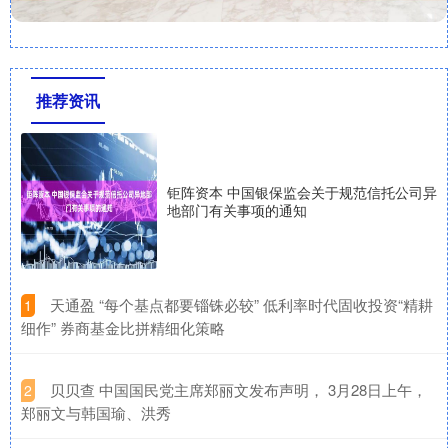
推荐资讯
钜阵资本 中国银保监会关于规范信托公司异
地部门有关事项的通知
​天通盈 “每个基点都要锱铢必较” 低利率时代固收投资“精耕
1
细作” 券商基金比拼精细化策略
​贝贝查 中国国民党主席郑丽文发布声明， 3月28日上午，
2
郑丽文与韩国瑜、洪秀