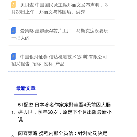
​贝贝查 中国国民党主席郑丽文发布声明， 3
3
月28日上午，郑丽文与韩国瑜、洪秀
​爱策略 建超级AI芯片工厂，马斯克这次要玩
4
一把大的
​中国银河证券 信达检测技术(深圳)有限公司-
5
招采报告_招标_投标_产品
最新文章
51配资 日本著名作家东野圭吾4天前因大肠
癌去世，享年68岁，原定下个月出版最新小
1、
说
闻喜策略 携程内部全员信：针对处罚决定
2、