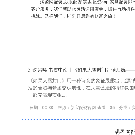
满盈网配资,炒股配资,实盘配资app,实盘配资
客户服务，我们帮助您灵活运用资金，抓住市场机遇
挑战。选择我们，即刻开启您的财富之旅！
泸深策略 书香中南丨《如果大雪封门》读后感——
《如果大雪封门》用一种诗意的象征展露出“北漂”
活的苦涩与希望交织展现，在大雪营造的特殊氛围
一部充满现实张....
日期：03-30
来源：新宝配资官网
查看：
85
分类：
满盈网