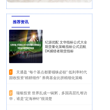
推荐资讯
纪源优配 文华指标公式大全
期货量化策略指标公式启航
DK捕猎者期货指标
​天通盈 “每个基点都要锱铢必较” 低利率时代
1
固收投资“精耕细作” 券商基金比拼精细化策略
​瑞银投资 世界乱成一锅粥，多国高层扎堆访
2
华，谁是“定海神针”很清楚