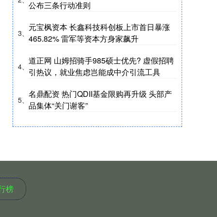
公布三条行动准则
元宝枫资本 长鑫科技科创板上市首日暴涨
3、
465.82% 雷军等资本方身家飙升
道正网 山姆招骑手985硕士优先? 虚假招聘
4、
引热议，就业焦虑岂能成中介引流工具
名鼎配资 热门QDII基金限购再升级 头部产
5、
品集体“关门谢客”
行榜