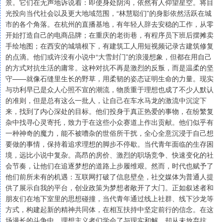
景。它们在无声地诉说着：即使身处阴沟，依然有人仰望星空。将目
光投向当代社会以及更大地域范围，“林慧聪们”的身影依然活跃在城
市的各个角落。在杭州的直播基地，有年轻人辞去安稳的工作，从零
开始打造自己的电商品牌；在重庆的老街巷，有程序员下班后摆摊卖
手绘地图；在西安的城墙根下，有建筑工人用短视频记录古建筑修复
的点滴。他们或许没有小说中“大雪封门”的浪漫想象，但都在用自己
的方式对抗生活的庸常。这种对抗不再是激烈的反叛，而是温柔的坚
守——就像石缝里生长的野草，用柔韧的姿态证明生命的力量。现实
与功利早已是众人心照不宣的潮流，物质重于理想也成了不少人默认
的准则，但是总有这么一批人，让自己在车水马龙的激流中沉淀下
来，找到了内心深处的目标。他们投身于真正热爱的事物，在纷繁复
杂中找寻心灵寄托，致力于在这些小众赛道上作出贡献。他们似乎有
一种神奇的魔力，能不被嘈杂的世俗所干扰，全心全意沉浸于自己想
要做的事情，保持着追求理想的脚步不停歇。当代青年面临的生存困
境，远比小说中复杂。高昂的房价、激烈的职场竞争、快速变化的社
会节奏，让他们在追逐梦想的道路上步履维艰。然而，时代也赋予了
他们前所未有的机遇：互联网打破了信息壁垒，社交媒体为普通人提
供了展示自我的平台，创业政策为梦想者敞开了大门。正如叙述者和
朋友们在地下室里的思想碰撞，当代青年通过线上社群、线下沙龙等
方式，构建起新的精神共同体，在相互扶持中坚定前行的信念。在这
场漫长的斗争中，理想主义者们学会了与现实和解，却从未放弃抗