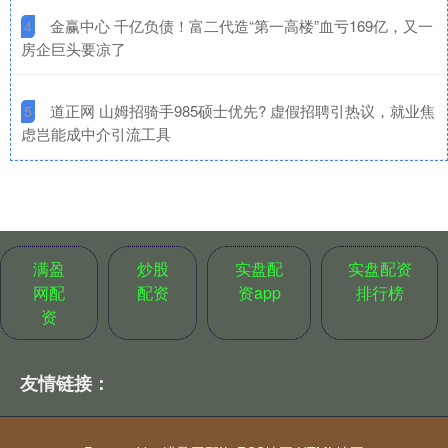
​金赢中心 千亿负债！富二代造“第一高楼”血亏169亿，又一
4
房企巨头要凉了
​道正网 山姆招骑手985硕士优先? 虚假招聘引热议，就业焦
5
虑岂能成中介引流工具
满盈
炒股
实盘配
实盘配资
网配
配资
资app
排行榜
资
友情链接：