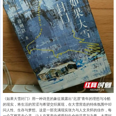
《如果大雪封门》用一种诗意的象征展露出“北漂”青年的理想与冷酷
的现实，将生活的苦涩与希望交织展现，在大雪营造的特殊氛围中叩
问人性、生存与梦想。这是一部充满现实张力与人文关怀的佳作，每
一个字都直击心灵，让人在寒意中感受到生命的温度与力量。大雪封