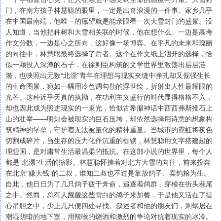
门，在南方孩子林慧聪的眼里，一定是出奇浪漫的一件事。家乡几乎
在中国最南端，他唯一的愿望就是能亲眼看一次大雪封门的盛景。没
人知道，当他把种树和大雪相关联的时候，他在想什么。一边是高考
作文分数，一边是心之所向，这好像一场博弈。在平凡的未来和瑰丽
的向往中，林慧聪最终选择了后者。这个在作文纸上洇开的选择，恰
似一颗投入深潭的石子，在徐则臣构筑的文学世界里激荡出层层涟
漪，也映照出无数“北漂”青年在理想与现实夹缝中挣扎却又倔强生长
的生命图景，宛如一幅用冷色调勾勒的浮世绘，折射出人性最耀眼的
光芒。这种近乎天真的执拗，在功利主义盛行的时代显得格格不入，
却也因此成为照进现实的一束光，恰似古希腊神话中西西弗斯推石上
山的壮举——明知会被现实的巨石压垮，却依然选择用诗意的想象构
筑精神的堡垒，守护着无法被量化的精神重量。当城市的霓虹将夜色
切割成碎片，当生存的压力化作沉重的枷锁，林慧聪用文字搭建起的
理想国，是对庸常生活最温柔的抵抗。在这部小说的世界里，每个人
都是“北漂”生活的缩影。林慧聪怀揣着对北方大雪的向往，前来投奔
在北京“赚大钱”的二叔，谁知二叔也不过是靠放鸽子、卖鸽粮为生。
自此，他日日为了几只鸽子疲于奔命，追逐着鸽群，穿梭在街头巷尾
之中。然而，总有人觊觎这些雪白的鸽子来加餐，于是他又活在了提
心吊胆之中，少上几只便四处寻找。叙述者和他的朋友们，则蜗居在
潮湿阴暗的地下室，用辣喉的烧酒和激烈的争论对抗着现实的冰冷。