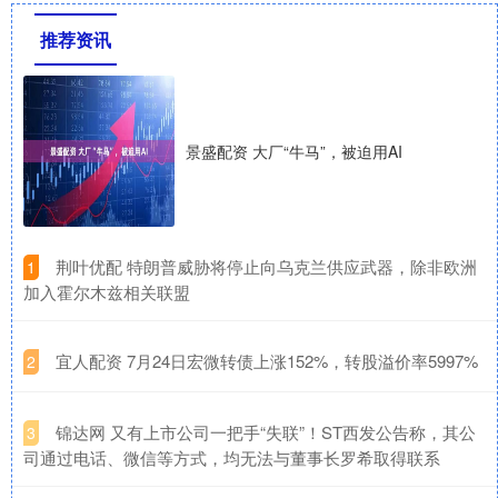
推荐资讯
景盛配资 大厂“牛马”，被迫用AI
​荆叶优配 特朗普威胁将停止向乌克兰供应武器，除非欧洲
1
加入霍尔木兹相关联盟
​宜人配资 7月24日宏微转债上涨152%，转股溢价率5997%
2
​锦达网 又有上市公司一把手“失联”！ST西发公告称，其公
3
司通过电话、微信等方式，均无法与董事长罗希取得联系