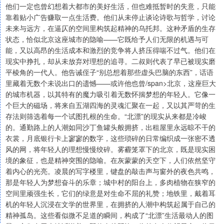
他们一定也曾幻想着大都市的美好生活，但也难抵暂时的失意，只能
靠着贴小广告赚取一点生活费。他们从未停止谈论诗歌与哲学，讨论
未来与远方，在逼仄的空间里构筑起精神的乌托邦。这种矛盾的生存
状态，恰似北京这座城市的隐喻——它既给予人们无限的机遇与可
能，又以高昂的生活成本和激烈的竞争将人挤压得喘不过气。他们在
现实中挣扎，却从未放弃对理想的追寻。二叔则代表了早已被现实磨
平棱角的一代人。他告诫侄子“别总想着那些虚头巴脑的东西”，话语
里藏着无数个未说出口的遗憾——或许他也曾/span>北京，这座巨大
的城市机器，以其特有的魔力吸引着无数怀揣梦想的年轻人。它像一
个巨大的磁场，将来自五湖四海的灵魂汇聚在一起，又以其严苛的生
存法则筛选着每一个试图扎根的生命。“北漂”的现实从来都是冷峻
的。通勤路上的人潮如同沙丁鱼罐头般拥挤，出租屋里永远晾不干的
衣裳，月底银行卡上寥寥的数字，这些琐碎的日常编织成一张密不透
风的网，将年轻人的理想慢慢绞碎。雾霾笼罩下的北京，既是现实困
境的象征，也是精神突围的隐喻。在灰蒙蒙的天空下，人们依然坚守
着内心的光亮。凌晨的写字楼里，键盘的敲击声与窗外的夜色共鸣，
那是年轻人为梦想奋斗的乐章；城中村的阳台上，多肉植物在狭窄的
空间里顽强生长，它们的绿意是对生命不屈的礼赞；地铁里，戴着耳
机的年轻人沉浸在文学的世界里，在拥挤的人潮中构筑起属于自己的
精神孤岛。这些看似微不足道的瞬间，构成了“北漂”生活最动人的图