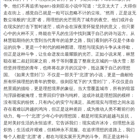
争。他们不再追求/span>徐则臣在小说中写道：“北京太大了，大得你
走在街上，感觉自己就是一粒可以忽略不计的尘埃。”然而，正是这无
数尘埃般的“北漂”者，用理想的光芒照亮了城市的夜空。他们或许会
在现实的打击下暂时迷茫，或许会在深夜里怀疑坚持的意义，但只要
心中的火种不灭，终能在平凡的生活中找到属于自己的诗与远方。从
林慧聪期待的大雪到当代青年的追梦之路，我们看到的不仅是个体命
运的抗争，更是一个时代的精神图谱。理想与现实的斗争从未停歇，
但正是这种斗争，让生命迸发出最耀眼的光芒。正如小说末尾，林慧
聪在被二叔赶回家之前，终于等到覆盖了整座北京城的一场大雪；那
些坚持理想的青年，也终将在岁月的沉淀中，抵达属于自己的理想
国。《如果大雪封门》不仅是一部关于“北漂”的小说，更是一曲献给
所有怀揣理想的青年的赞歌。徐则臣笔下的“大雪封门”，不仅仅是自
然景观的描绘，更是理想境界的象征。当大雪覆盖城市，所有的喧嚣
与浮躁都被掩埋，世界回归宁静与纯粹。这或许就是理想国的模样：
没有现实的纷扰，只有内心的安宁与满足。虽然现实与理想之间永远
存在着难以跨越的鸿沟，但正是这种差距，成为推动人类不断前行的
动力。每一个“北漂”少年心中的理想国，都是对现实的超越与反抗，
是对美好生活的永恒追求。它告诉我们：现实或许冰冷，但理想永远
炽热；生活或许艰难，但精神永不屈服。在追求理想的道路上，我们
每个人都是“北漂”者，都在与现实展开无声的斗争。而正是这种斗