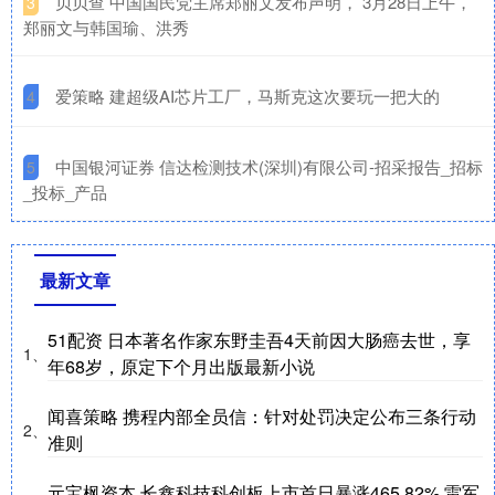
​贝贝查 中国国民党主席郑丽文发布声明， 3月28日上午，
3
郑丽文与韩国瑜、洪秀
​爱策略 建超级AI芯片工厂，马斯克这次要玩一把大的
4
​中国银河证券 信达检测技术(深圳)有限公司-招采报告_招标
5
_投标_产品
最新文章
51配资 日本著名作家东野圭吾4天前因大肠癌去世，享
1、
年68岁，原定下个月出版最新小说
闻喜策略 携程内部全员信：针对处罚决定公布三条行动
2、
准则
元宝枫资本 长鑫科技科创板上市首日暴涨465.82% 雷军