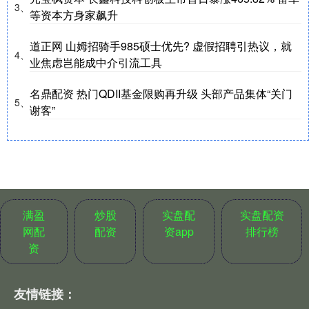
3、
等资本方身家飙升
道正网 山姆招骑手985硕士优先? 虚假招聘引热议，就
4、
业焦虑岂能成中介引流工具
名鼎配资 热门QDII基金限购再升级 头部产品集体“关门
5、
谢客”
满盈
炒股
实盘配
实盘配资
网配
配资
资app
排行榜
资
友情链接：